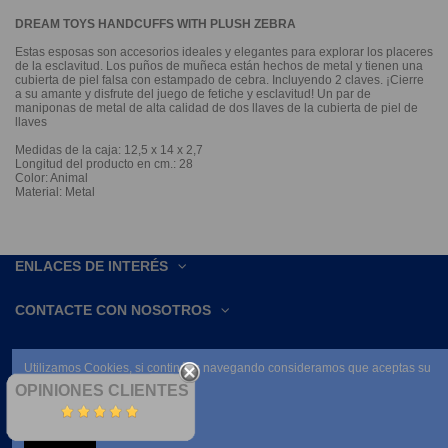
DREAM TOYS HANDCUFFS WITH PLUSH ZEBRA
Estas esposas son accesorios ideales y elegantes para explorar los placeres
de la esclavitud. Los puños de muñeca están hechos de metal y tienen una
cubierta de piel falsa con estampado de cebra. Incluyendo 2 claves. ¡Cierre
a su amante y disfrute del juego de fetiche y esclavitud! Un par de
maniponas de metal de alta calidad de dos llaves de la cubierta de piel de
llaves
Medidas de la caja: 12,5 x 14 x 2,7
Longitud del producto en cm.: 28
Color: Animal
Material: Metal
ENLACES DE INTERÉS
CONTACTE CON NOSOTROS
Utilizamos Cookies, si continúas navegando consideramos que aceptas su
uso.
OPINIONES CLIENTES
Leer condiciones