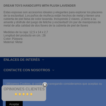
DREAM TOYS HANDCUFFS WITH PLUSH LAVENDER
Estas esposas son accesorios ideales y elegantes para explorar los placeres
de la esclavitud. Los puños de muñeca están hechos de metal y tienen una
cubierta de piel falsa de color lavanda. Incluyendo 2 claves. ¡Cierre a su
amante y disfrute del juego de fetiche y esclavitud! Un par de maniponas de
metal de alta calidad de dos llaves de la cubierta de piel de llaves
Medidas de la caja: 12,5 x 14 x 2,7
Longitud del producto en cm.: 28
Color: Púrpura
Material: Metal
ENLACES DE INTERÉS
CONTACTE CON NOSOTROS
Utilizamos Cookies, si continúas navegando consideramos que aceptas su
uso.
OPINIONES CLIENTES
Leer condiciones
Aceptar
NEWSLETTER