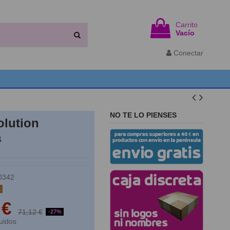
Carrito
Vacío
Conectar
NO TE LO PIENSES
olution
a
0342
k
 €
71,12 €
-27%
uidos