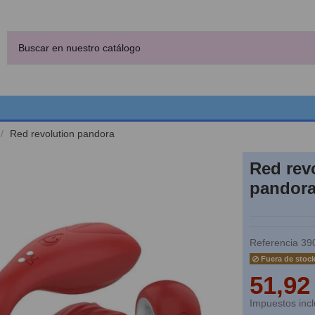
Red revolution pandora
Red rev
pandor
Referencia
39
Fuera de stoc
51,92
Impuestos incl