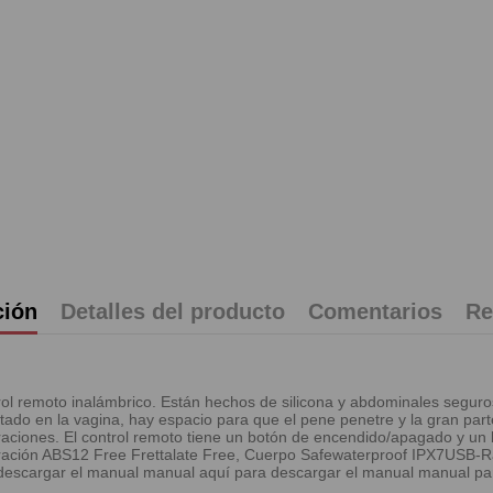
ción
Detalles del producto
Comentarios
Re
trol remoto inalámbrico. Están hechos de silicona y abdominales segur
do en la vagina, hay espacio para que el pene penetre y la gran parte
ibraciones. El control remoto tiene un botón de encendido/apagado y un
ibración ABS12 Free Frettalate Free, Cuerpo Safewaterproof IPX7USB-R
a descargar el manual manual aquí para descargar el manual manual p