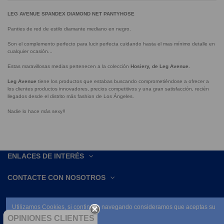
LEG AVENUE SPANDEX DIAMOND NET PANTYHOSE
Panties de red de estilo diamante mediano en negro.
Son el complemento perfecto para lucir perfecta cuidando hasta el mas mínimo detalle en
cualquier ocasión...
Estas maravillosas medias pertenecen a la colección
Hosiery, de Leg Avenue.
Leg Avenue
tiene los productos que estabas buscando comprometiéndose a ofrecer a
los clientes productos innovadores, precios competitivos y una gran satisfacción, recién
llegados desde el distrito más fashion de Los Ángeles.
Nadie lo hace más sexy!!
ENLACES DE INTERÉS
CONTACTE CON NOSOTROS
Utilizamos Cookies, si continúas navegando consideramos que aceptas su
uso.
OPINIONES CLIENTES