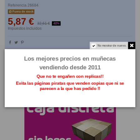
Referencia
26684
Fuera de stock
5,87 €
32,61 €
-82%
Impuestos incluidos
No mostrar de nuevo.
NO TE LO PIENSES
Los mejores precios en muñecas
vendiendo desde 2011
Que no te engañen con replicas!!
Evita las páginas piratas que venden copias que ni se
parecen a la que has pedido !!