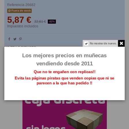
Referencia
26682
Fuera de stock
5,87 €
32,61 €
-82%
Impuestos incluidos
No mostrar de nuevo.
NO TE LO PIENSES
Los mejores precios en muñecas
vendiendo desde 2011
Que no te engañen con replicas!!
Evita las páginas piratas que venden copias que ni se
parecen a la que has pedido !!