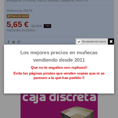
entrega en 24 horas, marca: Anaissa, categoría: PANTYS
Referencia
26678
Fuera de stock
5,65 €
21,72 €
-74%
Impuestos incluidos
No mostrar de nuevo.
NO TE LO PIENSES
Los mejores precios en muñecas
vendiendo desde 2011
Que no te engañen con replicas!!
Evita las páginas piratas que venden copias que ni se
parecen a la que has pedido !!