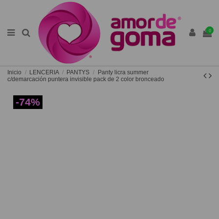
0
Inicio
LENCERIA
PANTYS
Panty licra summer
c/demarcación puntera invisible pack de 2 color bronceado
-74%