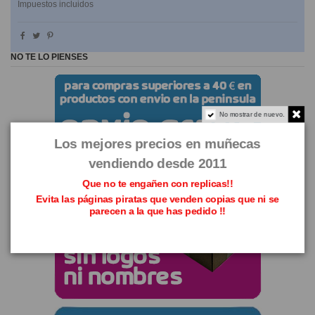
Impuestos incluidos
NO TE LO PIENSES
No mostrar de nuevo.
Los mejores precios en muñecas
vendiendo desde 2011
Que no te engañen con replicas!!
Evita las páginas piratas que venden copias que ni se
parecen a la que has pedido !!