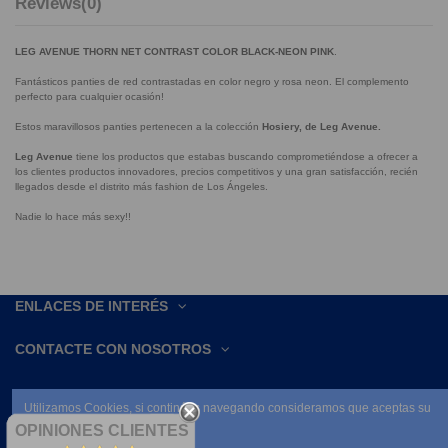
Reviews
(0)
LEG AVENUE THORN NET CONTRAST COLOR BLACK-NEON PINK
.
Fantásticos panties de red contrastadas en color negro y rosa neon. El complemento
perfecto para cualquier ocasión!
Estos maravillosos panties pertenecen a la colección
Hosiery, de Leg Avenue.
Leg Avenue
tiene los productos que estabas buscando comprometiéndose a ofrecer a
los clientes productos innovadores, precios competitivos y una gran satisfacción, recién
llegados desde el distrito más fashion de Los Ángeles.
Nadie lo hace más sexy!!
ENLACES DE INTERÉS
CONTACTE CON NOSOTROS
Utilizamos Cookies, si continúas navegando consideramos que aceptas su
uso.
OPINIONES CLIENTES