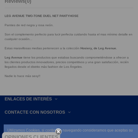
Reviews
(0)
LEG AVENUE TWO-TONE DUEL NET PANTYHOSE
Panties de red negra y rosa neón.
Son el complemento perfecto para lucir perfecta cuidando hasta el mas mínimo detalle en
cualquier ocasión...
Estas maravillosas medias pertenecen a la colección
Hosiery, de Leg Avenue.
Leg Avenue
tiene los productos que estabas buscando comprometiéndose a ofrecer a
los clientes productos innovadores, precios competitivos y una gran satisfacción, recién
llegados desde el distrito más fashion de Los Ángeles.
Nadie lo hace más sexy!!
ENLACES DE INTERÉS
CONTACTE CON NOSOTROS
Utilizamos Cookies, si continúas navegando consideramos que aceptas su
uso.
OPINIONES CLIENTES