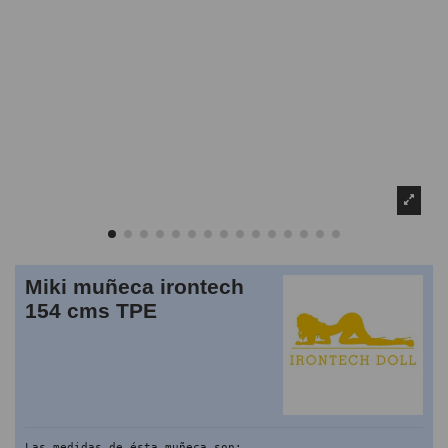
Miki muñeca irontech
154 cms TPE
Las medidas de ésta muñeca son: