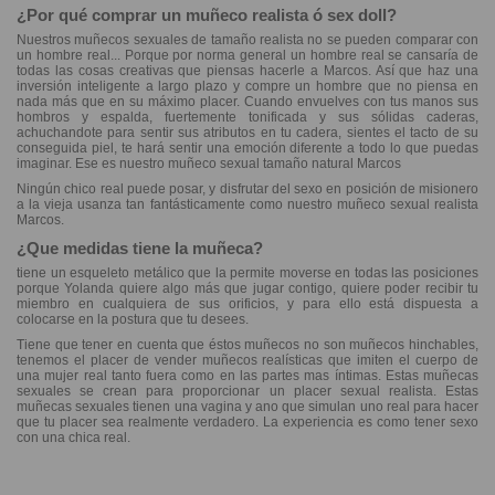
¿Por qué comprar un muñeco realista ó sex doll?
Nuestros muñecos sexuales de tamaño realista no se pueden comparar con
un hombre real... Porque por norma general un hombre real se cansaría de
todas las cosas creativas que piensas hacerle a Marcos. Así que haz una
inversión inteligente a largo plazo y compre un hombre que no piensa en
nada más que en su máximo placer. Cuando envuelves con tus manos sus
hombros y espalda, fuertemente tonificada y sus sólidas caderas,
achuchandote para sentir sus atributos en tu cadera, sientes el tacto de su
conseguida piel, te hará sentir una emoción diferente a todo lo que puedas
imaginar. Ese es nuestro muñeco sexual tamaño natural Marcos
Ningún chico real puede posar, y disfrutar del sexo en posición de misionero
a la vieja usanza tan fantásticamente como nuestro muñeco sexual realista
Marcos.
¿Que medidas tiene la muñeca?
tiene un esqueleto metálico que la permite moverse en todas las posiciones
porque Yolanda quiere algo más que jugar contigo, quiere poder recibir tu
miembro en cualquiera de sus orificios, y para ello está dispuesta a
colocarse en la postura que tu desees.
Tiene que tener en cuenta que éstos muñecos no son muñecos hinchables,
tenemos el placer de vender muñecos realísticas que imiten el cuerpo de
una mujer real tanto fuera como en las partes mas íntimas. Estas muñecas
sexuales se crean para proporcionar un placer sexual realista. Estas
muñecas sexuales tienen una vagina y ano que simulan uno real para hacer
que tu placer sea realmente verdadero. La experiencia es como tener sexo
con una chica real.