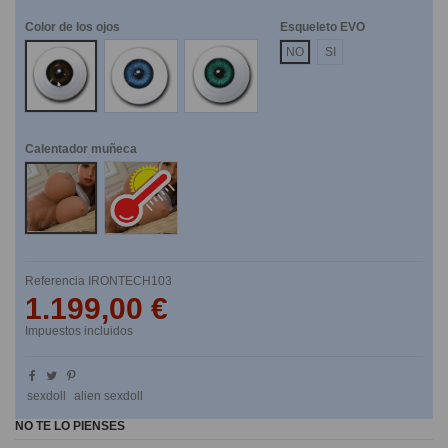
Color de los ojos
Esqueleto EVO
Marrones
Azules
Verdes
NO
SI
Calentador muñeca
No
Si
Referencia
IRONTECH103
1.199,00 €
Impuestos incluidos
sexdoll
alien sexdoll
NO TE LO PIENSES