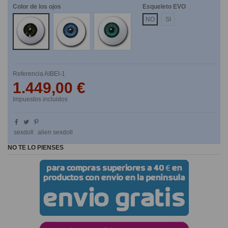
Color de los ojos
Esqueleto EVO
Marrones
Azules
Verdes
NO
SI
Referencia
AIBEI-1
1.449,00 €
Impuestos incluidos
sexdoll
alien sexdoll
NO TE LO PIENSES