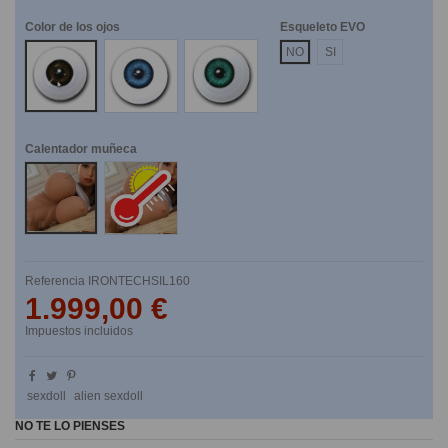
Color de los ojos
Esqueleto EVO
Marrones
Azules
Verdes
NO
SI
Calentador muñeca
No
Si
Referencia
IRONTECHSIL160
1.999,00 €
Impuestos incluidos
sexdoll
alien sexdoll
NO TE LO PIENSES