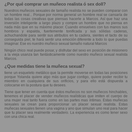
¿Por qué comprar un muñeco realista ó sex doll?
Nuestros muñecos sexuales de tamaño realista no se pueden comparar con
un hombre real... Porque por norma general un hombre real se cansaría de
todas las cosas creativas que piensas hacerle a Marcos. Así que haz una
inversión inteligente a largo plazo y compre un hombre que no piensa en
nada más que en su máximo placer. Cuando envuelves con tus manos sus
hombros y espalda, fuertemente tonificada y sus sólidas caderas,
achuchandote para sentir sus atributos en tu cadera, sientes el tacto de su
conseguida piel, te hará sentir una emoción diferente a todo lo que puedas
imaginar. Ese es nuestro muñeco sexual tamaño natural Marcos
Ningún chico real puede posar, y disfrutar del sexo en posición de misionero
a la vieja usanza tan fantásticamente como nuestro muñeco sexual realista
Marcos.
¿Que medidas tiene la muñeca sexual?
tiene un esqueleto metálico que la permite moverse en todas las posiciones
porque Yolanda quiere algo más que jugar contigo, quiere poder recibir tu
miembro en cualquiera de sus orificios, y para ello está dispuesta a
colocarse en la postura que tu desees.
Tiene que tener en cuenta que éstos muñecos no son muñecos hinchables,
tenemos el placer de vender muñecos realísticas que imiten el cuerpo de
una mujer real tanto fuera como en las partes mas íntimas. Estas muñecas
sexuales se crean para proporcionar un placer sexual realista. Estas
muñecas sexuales tienen una vagina y ano que simulan uno real para hacer
que tu placer sea realmente verdadero. La experiencia es como tener sexo
con una chica real.