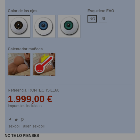
Color de los ojos
Esqueleto EVO
Marrones
Azules
Verdes
NO
SI
Calentador muñeca
No
Si
Referencia
IRONTECHSIL160
1.999,00 €
Impuestos incluidos
sexdoll
alien sexdoll
NO TE LO PIENSES