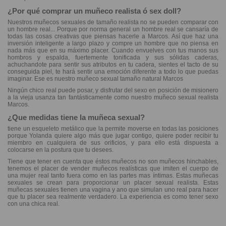
¿Por qué comprar un muñeco realista ó sex doll?
Nuestros muñecos sexuales de tamaño realista no se pueden comparar con
un hombre real... Porque por norma general un hombre real se cansaría de
todas las cosas creativas que piensas hacerle a Marcos. Así que haz una
inversión inteligente a largo plazo y compre un hombre que no piensa en
nada más que en su máximo placer. Cuando envuelves con tus manos sus
hombros y espalda, fuertemente tonificada y sus sólidas caderas,
achuchandote para sentir sus atributos en tu cadera, sientes el tacto de su
conseguida piel, te hará sentir una emoción diferente a todo lo que puedas
imaginar. Ese es nuestro muñeco sexual tamaño natural Marcos
Ningún chico real puede posar, y disfrutar del sexo en posición de misionero
a la vieja usanza tan fantásticamente como nuestro muñeco sexual realista
Marcos.
¿Que medidas tiene la muñeca sexual?
tiene un esqueleto metálico que la permite moverse en todas las posiciones
porque Yolanda quiere algo más que jugar contigo, quiere poder recibir tu
miembro en cualquiera de sus orificios, y para ello está dispuesta a
colocarse en la postura que tu desees.
Tiene que tener en cuenta que éstos muñecos no son muñecos hinchables,
tenemos el placer de vender muñecos realísticas que imiten el cuerpo de
una mujer real tanto fuera como en las partes mas íntimas. Estas muñecas
sexuales se crean para proporcionar un placer sexual realista. Estas
muñecas sexuales tienen una vagina y ano que simulan uno real para hacer
que tu placer sea realmente verdadero. La experiencia es como tener sexo
con una chica real.