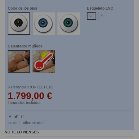
Color de los ojos
Esqueleto EVO
Marrones
Azules
Verdes
NO
SI
Calentador muñeca
No
Si
Referencia
IRONTECH103
1.799,00 €
Impuestos incluidos
sexdoll
alien sexdoll
NO TE LO PIENSES