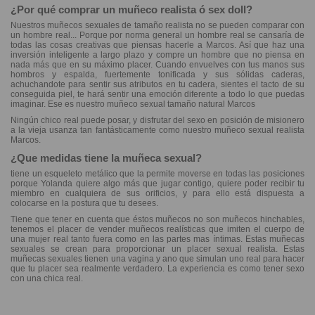
¿Por qué comprar un muñeco realista ó sex doll?
Nuestros muñecos sexuales de tamaño realista no se pueden comparar con
un hombre real... Porque por norma general un hombre real se cansaría de
todas las cosas creativas que piensas hacerle a Marcos. Así que haz una
inversión inteligente a largo plazo y compre un hombre que no piensa en
nada más que en su máximo placer. Cuando envuelves con tus manos sus
hombros y espalda, fuertemente tonificada y sus sólidas caderas,
achuchandote para sentir sus atributos en tu cadera, sientes el tacto de su
conseguida piel, te hará sentir una emoción diferente a todo lo que puedas
imaginar. Ese es nuestro muñeco sexual tamaño natural Marcos
Ningún chico real puede posar, y disfrutar del sexo en posición de misionero
a la vieja usanza tan fantásticamente como nuestro muñeco sexual realista
Marcos.
¿Que medidas tiene la muñeca sexual?
tiene un esqueleto metálico que la permite moverse en todas las posiciones
porque Yolanda quiere algo más que jugar contigo, quiere poder recibir tu
miembro en cualquiera de sus orificios, y para ello está dispuesta a
colocarse en la postura que tu desees.
Tiene que tener en cuenta que éstos muñecos no son muñecos hinchables,
tenemos el placer de vender muñecos realísticas que imiten el cuerpo de
una mujer real tanto fuera como en las partes mas íntimas. Estas muñecas
sexuales se crean para proporcionar un placer sexual realista. Estas
muñecas sexuales tienen una vagina y ano que simulan uno real para hacer
que tu placer sea realmente verdadero. La experiencia es como tener sexo
con una chica real.