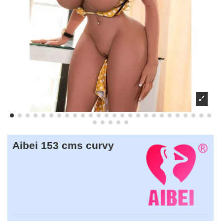
Aibei 153 cms curvy