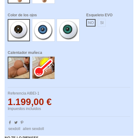
Color de los ojos
Esqueleto EVO
Marrones
Azules
Verdes
NO
SI
Calentador muñeca
No
Si
Referencia
AIBEI-1
1.199,00 €
Impuestos incluidos
sexdoll
alien sexdoll