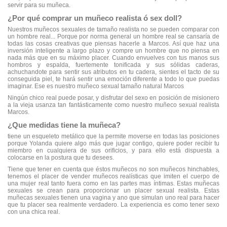
servir para su muñeca.
¿Por qué comprar un muñeco realista ó sex doll?
Nuestros muñecos sexuales de tamaño realista no se pueden comparar con
un hombre real... Porque por norma general un hombre real se cansaría de
todas las cosas creativas que piensas hacerle a Marcos. Así que haz una
inversión inteligente a largo plazo y compre un hombre que no piensa en
nada más que en su máximo placer. Cuando envuelves con tus manos sus
hombros y espalda, fuertemente tonificada y sus sólidas caderas,
achuchandote para sentir sus atributos en tu cadera, sientes el tacto de su
conseguida piel, te hará sentir una emoción diferente a todo lo que puedas
imaginar. Ese es nuestro muñeco sexual tamaño natural Marcos
Ningún chico real puede posar, y disfrutar del sexo en posición de misionero
a la vieja usanza tan fantásticamente como nuestro muñeco sexual realista
Marcos.
¿Que medidas tiene la muñeca?
tiene un esqueleto metálico que la permite moverse en todas las posiciones
porque Yolanda quiere algo más que jugar contigo, quiere poder recibir tu
miembro en cualquiera de sus orificios, y para ello está dispuesta a
colocarse en la postura que tu desees.
Tiene que tener en cuenta que éstos muñecos no son muñecos hinchables,
tenemos el placer de vender muñecos realísticas que imiten el cuerpo de
una mujer real tanto fuera como en las partes mas íntimas. Estas muñecas
sexuales se crean para proporcionar un placer sexual realista. Estas
muñecas sexuales tienen una vagina y ano que simulan uno real para hacer
que tu placer sea realmente verdadero. La experiencia es como tener sexo
con una chica real.