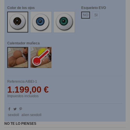
Color de los ojos
Esqueleto EVO
Marrones
Azules
Verdes
NO
SI
Calentador muñeca
No
Si
Referencia
AIBEI-1
1.199,00 €
Impuestos incluidos
sexdoll
alien sexdoll
NO TE LO PIENSES