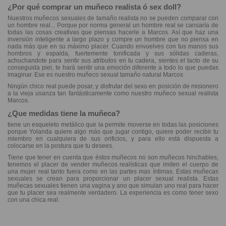
¿Por qué comprar un muñeco realista ó sex doll?
Nuestros muñecos sexuales de tamaño realista no se pueden comparar con
un hombre real... Porque por norma general un hombre real se cansaría de
todas las cosas creativas que piensas hacerle a Marcos. Así que haz una
inversión inteligente a largo plazo y compre un hombre que no piensa en
nada más que en su máximo placer. Cuando envuelves con tus manos sus
hombros y espalda, fuertemente tonificada y sus sólidas caderas,
achuchandote para sentir sus atributos en tu cadera, sientes el tacto de su
conseguida piel, te hará sentir una emoción diferente a todo lo que puedas
imaginar. Ese es nuestro muñeco sexual tamaño natural Marcos
Ningún chico real puede posar, y disfrutar del sexo en posición de misionero
a la vieja usanza tan fantásticamente como nuestro muñeco sexual realista
Marcos.
¿Que medidas tiene la muñeca?
tiene un esqueleto metálico que la permite moverse en todas las posiciones
porque Yolanda quiere algo más que jugar contigo, quiere poder recibir tu
miembro en cualquiera de sus orificios, y para ello está dispuesta a
colocarse en la postura que tu desees.
Tiene que tener en cuenta que éstos muñecos no son muñecos hinchables,
tenemos el placer de vender muñecos realísticas que imiten el cuerpo de
una mujer real tanto fuera como en las partes mas íntimas. Estas muñecas
sexuales se crean para proporcionar un placer sexual realista. Estas
muñecas sexuales tienen una vagina y ano que simulan uno real para hacer
que tu placer sea realmente verdadero. La experiencia es como tener sexo
con una chica real.