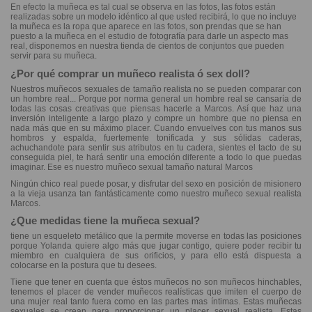
En efecto la muñeca es tal cual se observa en las fotos, las fotos están
realizadas sobre un modelo idéntico al que usted recibirá, lo que no incluye
la muñeca es la ropa que aparece en las fotos, son prendas que se han
puesto a la muñeca en el estudio de fotografía para darle un aspecto mas
real, disponemos en nuestra tienda de cientos de conjuntos que pueden
servir para su muñeca.
¿Por qué comprar un muñeco realista ó sex doll?
Nuestros muñecos sexuales de tamaño realista no se pueden comparar con
un hombre real... Porque por norma general un hombre real se cansaría de
todas las cosas creativas que piensas hacerle a Marcos. Así que haz una
inversión inteligente a largo plazo y compre un hombre que no piensa en
nada más que en su máximo placer. Cuando envuelves con tus manos sus
hombros y espalda, fuertemente tonificada y sus sólidas caderas,
achuchandote para sentir sus atributos en tu cadera, sientes el tacto de su
conseguida piel, te hará sentir una emoción diferente a todo lo que puedas
imaginar. Ese es nuestro muñeco sexual tamaño natural Marcos
Ningún chico real puede posar, y disfrutar del sexo en posición de misionero
a la vieja usanza tan fantásticamente como nuestro muñeco sexual realista
Marcos.
¿Que medidas tiene la muñeca sexual?
tiene un esqueleto metálico que la permite moverse en todas las posiciones
porque Yolanda quiere algo más que jugar contigo, quiere poder recibir tu
miembro en cualquiera de sus orificios, y para ello está dispuesta a
colocarse en la postura que tu desees.
Tiene que tener en cuenta que éstos muñecos no son muñecos hinchables,
tenemos el placer de vender muñecos realísticas que imiten el cuerpo de
una mujer real tanto fuera como en las partes mas íntimas. Estas muñecas
sexuales se crean para proporcionar un placer sexual realista. Estas