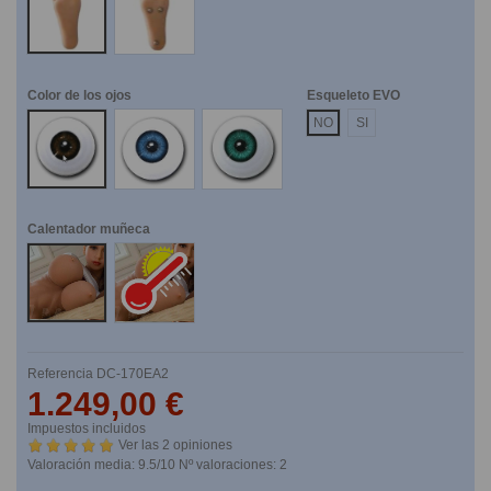
Color de los ojos
Esqueleto EVO
Marrones
Azules
Verdes
NO
SI
Calentador muñeca
No
Si
Referencia
DC-170EA2
1.249,00 €
Impuestos incluidos
Ver las 2 opiniones
Valoración media:
9.5
/10 Nº valoraciones:
2