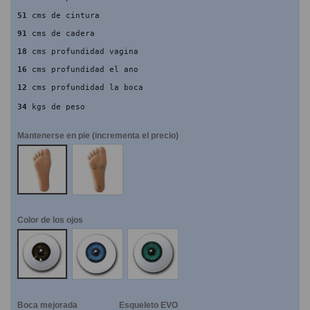
51
 cms de cintura
91
 cms de cadera
18
 cms profundidad vagina
16
 cms profundidad el ano
12
 cms profundidad la boca
34
 kgs de peso
Mantenerse en pie (incrementa el precio)
NO
SI
Color de los ojos
Marrones
Azules
Verdes
Boca mejorada
Esqueleto EVO