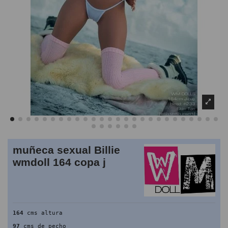
muñeca sexual Billie
wmdoll 164 copa j
164
 cms altura
97
 cms de pecho