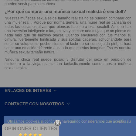
pueden servir para su muñeca.
¿Por qué comprar una muñeca sexual realista ó sex doll?
Nuestras muñecas sexuales de tamaño realista no se pueden comparar con
una mujer real... Porque por norma general una mujer real se cansaría de
todas las cosas creativas que piensas hacerle a esta sexdoll. Así que haz
una inversión inteligente a largo plazo y compre una mujer que no piensa en
nada más que su máximo placer. Cuando envuelves con tus manos su
cintura, fuertemente tonificada y sus sólidas caderas, achuchándote para
sentir su voluptuoso pecho, sientes el tacto de su conseguida piel, te hará
sentir una emoción diferente a todo lo que puedas imaginar. Esa es nuestra
muñeca sexual tamaño natural
.
Ninguna chica real puede posar, y disfrutar del sexo en posición de
misionero a la vieja usanza tan fantásticamente como nuestra muñeca
sexual realista
ENLACES DE INTERÉS
CONTACTE CON NOSOTROS
Utilizamos Cookies, si continúas navegando consideramos que aceptas su
uso.
OPINIONES CLIENTES
Leer condiciones