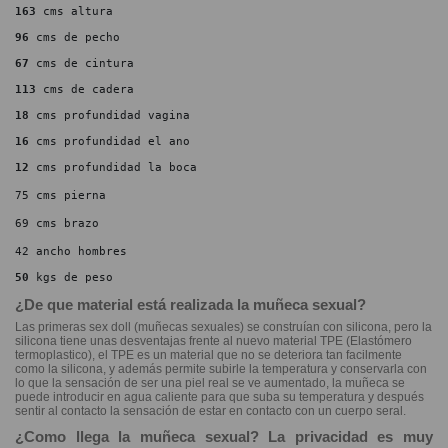
163
 cms altura
96
 cms de pecho
67
 cms de cintura
113
 cms de cadera
18
 cms profundidad vagina
16
 cms profundidad el ano
12
 cms profundidad la boca
75 cms pierna
69 cms brazo
42 ancho hombres
50
 kgs de peso
¿De que material está realizada la muñeca sexual?
Las primeras sex doll (muñecas sexuales) se construían con silicona, pero la
silicona tiene unas desventajas frente al nuevo material TPE (Elastómero
termoplastico), el TPE es un material que no se deteriora tan facilmente
como la silicona, y además permite subirle la temperatura y conservarla con
lo que la sensación de ser una piel real se ve aumentado, la muñeca se
puede introducir en agua caliente para que suba su temperatura y después
sentir al contacto la sensación de estar en contacto con un cuerpo seral.
¿Como llega la muñeca sexual? La privacidad es muy