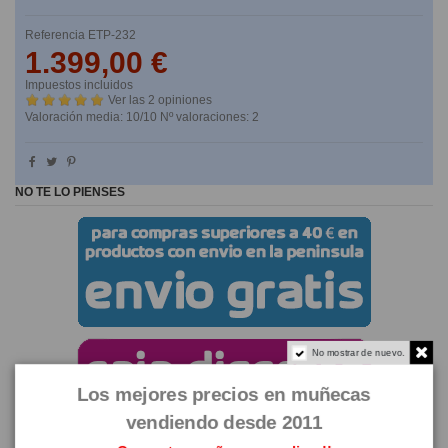
Referencia
ETP-232
1.399,00 €
Impuestos incluidos
Ver las 2 opiniones
Valoración media:
10
/10 Nº valoraciones:
2
NO TE LO PIENSES
No mostrar de nuevo.
Los mejores precios en muñecas
vendiendo desde 2011