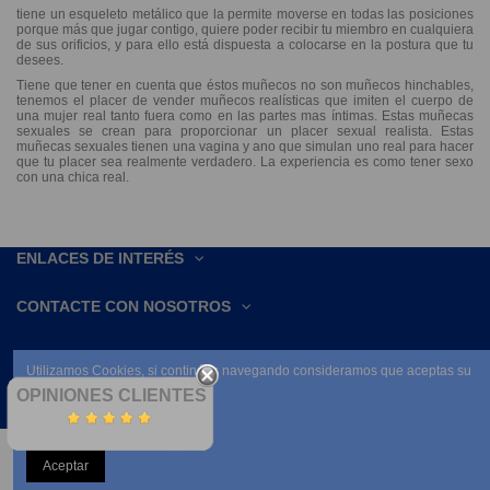
tiene un esqueleto metálico que la permite moverse en todas las posiciones
porque más que jugar contigo, quiere poder recibir tu miembro en cualquiera
de sus orificios, y para ello está dispuesta a colocarse en la postura que tu
desees.
Tiene que tener en cuenta que éstos muñecos no son muñecos hinchables,
tenemos el placer de vender muñecos realísticas que imiten el cuerpo de
una mujer real tanto fuera como en las partes mas íntimas. Estas muñecas
sexuales se crean para proporcionar un placer sexual realista. Estas
muñecas sexuales tienen una vagina y ano que simulan uno real para hacer
que tu placer sea realmente verdadero. La experiencia es como tener sexo
con una chica real.
ENLACES DE INTERÉS
CONTACTE CON NOSOTROS
Utilizamos Cookies, si continúas navegando consideramos que aceptas su
uso.
OPINIONES CLIENTES
Leer condiciones
Añadir
NEWSLETTER
Aceptar