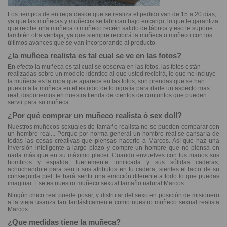
Los tiempos de entrega desde que se realiza el pedido van de 15 a 20 días,
ya que las muñecas y muñecos se fabrican bajo encargo, lo que le garantiza
que recibe una muñeca o muñeco recién salido de fábrica y eso le supone
también otra ventaja, ya que siempre recibirá la muñeca o muñeco con los
últimos avances que se van incorporando al producto.
¿la muñeca realista es tal cual se ve en las fotos?
En efecto la muñeca es tal cual se observa en las fotos, las fotos están
realizadas sobre un modelo idéntico al que usted recibirá, lo que no incluye
la muñeca es la ropa que aparece en las fotos, son prendas que se han
puesto a la muñeca en el estudio de fotografía para darle un aspecto mas
real, disponemos en nuestra tienda de cientos de conjuntos que pueden
servir para su muñeca.
¿Por qué comprar un muñeco realista ó sex doll?
Nuestros muñecos sexuales de tamaño realista no se pueden comparar con
un hombre real... Porque por norma general un hombre real se cansaría de
todas las cosas creativas que piensas hacerle a Marcos. Así que haz una
inversión inteligente a largo plazo y compre un hombre que no piensa en
nada más que en su máximo placer. Cuando envuelves con tus manos sus
hombros y espalda, fuertemente tonificada y sus sólidas caderas,
achuchandote para sentir sus atributos en tu cadera, sientes el tacto de su
conseguida piel, te hará sentir una emoción diferente a todo lo que puedas
imaginar. Ese es nuestro muñeco sexual tamaño natural Marcos
Ningún chico real puede posar, y disfrutar del sexo en posición de misionero
a la vieja usanza tan fantásticamente como nuestro muñeco sexual realista
Marcos.
¿Que medidas tiene la muñeca?