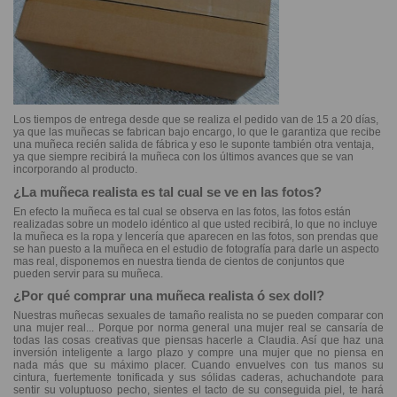
Los tiempos de entrega desde que se realiza el pedido van de 15 a 20 días,
ya que las muñecas se fabrican bajo encargo, lo que le garantiza que recibe
una muñeca recién salida de fábrica y eso le suponte también otra ventaja,
ya que siempre recibirá la muñeca con los últimos avances que se van
incorporando al producto.
¿La muñeca realista es tal cual se ve en las fotos?
En efecto la muñeca es tal cual se observa en las fotos, las fotos están
realizadas sobre un modelo idéntico al que usted recibirá, lo que no incluye
la muñeca es la ropa y lencería que aparecen en las fotos, son prendas que
se han puesto a la muñeca en el estudio de fotografía para darle un aspecto
mas real, disponemos en nuestra tienda de cientos de conjuntos que
pueden servir para su muñeca.
¿Por qué comprar una muñeca realista ó sex doll?
Nuestras muñecas sexuales de tamaño realista no se pueden comparar con
una mujer real... Porque por norma general una mujer real se cansaría de
todas las cosas creativas que piensas hacerle a Claudia. Así que haz una
inversión inteligente a largo plazo y compre una mujer que no piensa en
nada más que su máximo placer. Cuando envuelves con tus manos su
cintura, fuertemente tonificada y sus sólidas caderas, achuchandote para
sentir su voluptuoso pecho, sientes el tacto de su conseguida piel, te hará