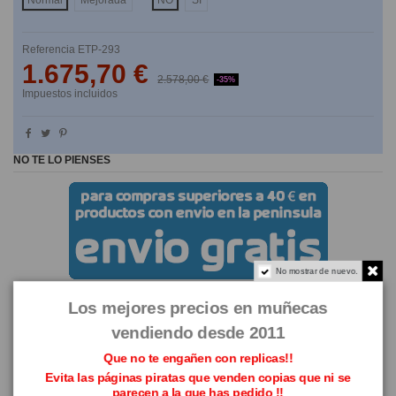
Normal
Mejorada
NO
SI
Referencia
ETP-293
1.675,70 €
2.578,00 €
-35%
Impuestos incluidos
NO TE LO PIENSES
No mostrar de nuevo.
Los mejores precios en muñecas
vendiendo desde 2011
Que no te engañen con replicas!!
Evita las páginas piratas que venden copias que ni se
parecen a la que has pedido !!