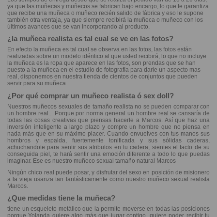
ya que las muñecas y muñecos se fabrican bajo encargo, lo que le garantiza
que recibe una muñeca o muñeco recién salido de fábrica y eso le supone
también otra ventaja, ya que siempre recibirá la muñeca o muñeco con los
últimos avances que se van incorporando al producto.
¿la muñeca realista es tal cual se ve en las fotos?
En efecto la muñeca es tal cual se observa en las fotos, las fotos están
realizadas sobre un modelo idéntico al que usted recibirá, lo que no incluye
la muñeca es la ropa que aparece en las fotos, son prendas que se han
puesto a la muñeca en el estudio de fotografía para darle un aspecto mas
real, disponemos en nuestra tienda de cientos de conjuntos que pueden
servir para su muñeca.
¿Por qué comprar un muñeco realista ó sex doll?
Nuestros muñecos sexuales de tamaño realista no se pueden comparar con
un hombre real... Porque por norma general un hombre real se cansaría de
todas las cosas creativas que piensas hacerle a Marcos. Así que haz una
inversión inteligente a largo plazo y compre un hombre que no piensa en
nada más que en su máximo placer. Cuando envuelves con tus manos sus
hombros y espalda, fuertemente tonificada y sus sólidas caderas,
achuchandote para sentir sus atributos en tu cadera, sientes el tacto de su
conseguida piel, te hará sentir una emoción diferente a todo lo que puedas
imaginar. Ese es nuestro muñeco sexual tamaño natural Marcos
Ningún chico real puede posar, y disfrutar del sexo en posición de misionero
a la vieja usanza tan fantásticamente como nuestro muñeco sexual realista
Marcos.
¿Que medidas tiene la muñeca?
tiene un esqueleto metálico que la permite moverse en todas las posiciones
porque Yolanda quiere algo más que jugar contigo, quiere poder recibir tu