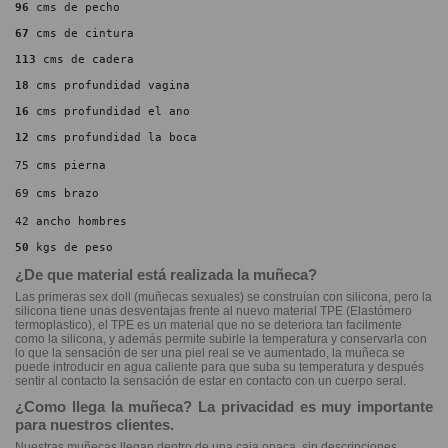
96
 cms de pecho
67
 cms de cintura
113
 cms de cadera
18
 cms profundidad vagina
16
 cms profundidad el ano
12
 cms profundidad la boca
75 cms pierna
69 cms brazo
42 ancho hombres
50
 kgs de peso
¿De que material está realizada la muñeca?
Las primeras sex doll (muñecas sexuales) se construían con silicona, pero la
silicona tiene unas desventajas frente al nuevo material TPE (Elastómero
termoplastico), el TPE es un material que no se deteriora tan facilmente
como la silicona, y además permite subirle la temperatura y conservarla con
lo que la sensación de ser una piel real se ve aumentado, la muñeca se
puede introducir en agua caliente para que suba su temperatura y después
sentir al contacto la sensación de estar en contacto con un cuerpo seral.
¿Como llega la muñeca? La privacidad es muy importante
para nuestros clientes.
Nuestras muñecas llegan dentro de una caja opaca, sin descripciones