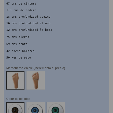
67
 cms de cintura
113
 cms de cadera
18
 cms profundidad vagina
16
 cms profundidad el ano
12
 cms profundidad la boca
75 cms pierna
69 cms brazo
42 ancho hombres
50
 kgs de peso
Mantenerse en pie (incrementa el precio)
NO
SI
Color de los ojos
Marrones
Azules
Verdes