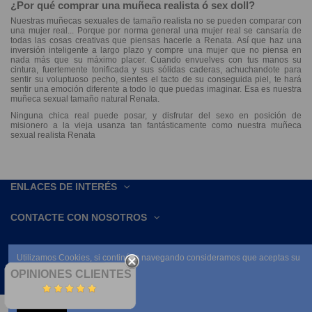
¿Por qué comprar una muñeca realista ó sex doll?
Nuestras muñecas sexuales de tamaño realista no se pueden comparar con
una mujer real... Porque por norma general una mujer real se cansaría de
todas las cosas creativas que piensas hacerle a Renata. Así que haz una
inversión inteligente a largo plazo y compre una mujer que no piensa en
nada más que su máximo placer. Cuando envuelves con tus manos su
cintura, fuertemente tonificada y sus sólidas caderas, achuchandote para
sentir su voluptuoso pecho, sientes el tacto de su conseguida piel, te hará
sentir una emoción diferente a todo lo que puedas imaginar. Esa es nuestra
muñeca sexual tamaño natural Renata
.
Ninguna chica real puede posar, y disfrutar del sexo en posición de
misionero a la vieja usanza tan fantásticamente como nuestra muñeca
sexual realista Renata
ENLACES DE INTERÉS
CONTACTE CON NOSOTROS
Utilizamos Cookies, si continúas navegando consideramos que aceptas su
uso.
OPINIONES CLIENTES
Leer condiciones