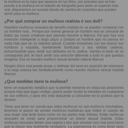
la muñeca es la ropa que aparece en las fotos, son prendas que se han
puesto a la muñeca en el estudio de fotografía para darle un aspecto mas
real, disponemos en nuestra tienda de cientos de conjuntos que pueden
servir para su muñeca.
¿Por qué comprar un muñeco realista ó sex doll?
Nuestros muñecos sexuales de tamaño realista no se pueden comparar con
un hombre real... Porque por norma general un hombre real se cansaría de
todas las cosas creativas que piensas hacerle a Marcos. Así que haz una
inversión inteligente a largo plazo y compre un hombre que no piensa en
nada más que en su máximo placer. Cuando envuelves con tus manos sus
hombros y espalda, fuertemente tonificada y sus sólidas caderas,
achuchandote para sentir sus atributos en tu cadera, sientes el tacto de su
conseguida piel, te hará sentir una emoción diferente a todo lo que puedas
imaginar. Ese es nuestro muñeco sexual tamaño natural Marcos
Ningún chico real puede posar, y disfrutar del sexo en posición de misionero
a la vieja usanza tan fantásticamente como nuestro muñeco sexual realista
Marcos.
¿Que medidas tiene la muñeca?
tiene un esqueleto metálico que la permite moverse en todas las posiciones
porque más que jugar contigo, quiere poder recibir tu miembro en cualquiera
de sus orificios, y para ello está dispuesta a colocarse en la postura que tu
desees.
Tiene que tener en cuenta que éstos muñecos no son muñecos hinchables,
tenemos el placer de vender muñecos realísticas que imiten el cuerpo de
una mujer real tanto fuera como en las partes mas íntimas. Estas muñecas
sexuales se crean para proporcionar un placer sexual realista. Estas
muñecas sexuales tienen una vagina y ano que simulan uno real para hacer
que tu placer sea realmente verdadero. La experiencia es como tener sexo