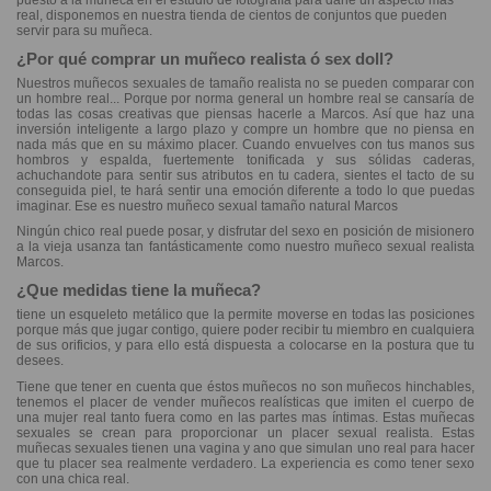
puesto a la muñeca en el estudio de fotografía para darle un aspecto mas
real, disponemos en nuestra tienda de cientos de conjuntos que pueden
servir para su muñeca.
¿Por qué comprar un muñeco realista ó sex doll?
Nuestros muñecos sexuales de tamaño realista no se pueden comparar con
un hombre real... Porque por norma general un hombre real se cansaría de
todas las cosas creativas que piensas hacerle a Marcos. Así que haz una
inversión inteligente a largo plazo y compre un hombre que no piensa en
nada más que en su máximo placer. Cuando envuelves con tus manos sus
hombros y espalda, fuertemente tonificada y sus sólidas caderas,
achuchandote para sentir sus atributos en tu cadera, sientes el tacto de su
conseguida piel, te hará sentir una emoción diferente a todo lo que puedas
imaginar. Ese es nuestro muñeco sexual tamaño natural Marcos
Ningún chico real puede posar, y disfrutar del sexo en posición de misionero
a la vieja usanza tan fantásticamente como nuestro muñeco sexual realista
Marcos.
¿Que medidas tiene la muñeca?
tiene un esqueleto metálico que la permite moverse en todas las posiciones
porque más que jugar contigo, quiere poder recibir tu miembro en cualquiera
de sus orificios, y para ello está dispuesta a colocarse en la postura que tu
desees.
Tiene que tener en cuenta que éstos muñecos no son muñecos hinchables,
tenemos el placer de vender muñecos realísticas que imiten el cuerpo de
una mujer real tanto fuera como en las partes mas íntimas. Estas muñecas
sexuales se crean para proporcionar un placer sexual realista. Estas
muñecas sexuales tienen una vagina y ano que simulan uno real para hacer
que tu placer sea realmente verdadero. La experiencia es como tener sexo
con una chica real.