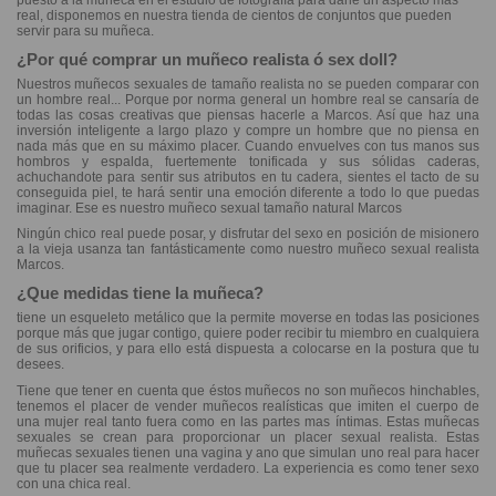
puesto a la muñeca en el estudio de fotografía para darle un aspecto mas
real, disponemos en nuestra tienda de cientos de conjuntos que pueden
servir para su muñeca.
¿Por qué comprar un muñeco realista ó sex doll?
Nuestros muñecos sexuales de tamaño realista no se pueden comparar con
un hombre real... Porque por norma general un hombre real se cansaría de
todas las cosas creativas que piensas hacerle a Marcos. Así que haz una
inversión inteligente a largo plazo y compre un hombre que no piensa en
nada más que en su máximo placer. Cuando envuelves con tus manos sus
hombros y espalda, fuertemente tonificada y sus sólidas caderas,
achuchandote para sentir sus atributos en tu cadera, sientes el tacto de su
conseguida piel, te hará sentir una emoción diferente a todo lo que puedas
imaginar. Ese es nuestro muñeco sexual tamaño natural Marcos
Ningún chico real puede posar, y disfrutar del sexo en posición de misionero
a la vieja usanza tan fantásticamente como nuestro muñeco sexual realista
Marcos.
¿Que medidas tiene la muñeca?
tiene un esqueleto metálico que la permite moverse en todas las posiciones
porque más que jugar contigo, quiere poder recibir tu miembro en cualquiera
de sus orificios, y para ello está dispuesta a colocarse en la postura que tu
desees.
Tiene que tener en cuenta que éstos muñecos no son muñecos hinchables,
tenemos el placer de vender muñecos realísticas que imiten el cuerpo de
una mujer real tanto fuera como en las partes mas íntimas. Estas muñecas
sexuales se crean para proporcionar un placer sexual realista. Estas
muñecas sexuales tienen una vagina y ano que simulan uno real para hacer
que tu placer sea realmente verdadero. La experiencia es como tener sexo
con una chica real.