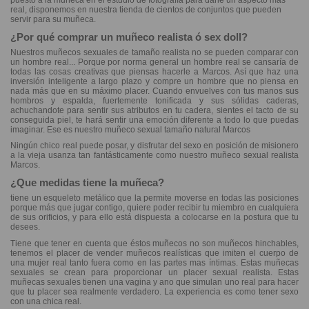
puesto a la muñeca en el estudio de fotografía para darle un aspecto mas
real, disponemos en nuestra tienda de cientos de conjuntos que pueden
servir para su muñeca.
¿Por qué comprar un muñeco realista ó sex doll?
Nuestros muñecos sexuales de tamaño realista no se pueden comparar con
un hombre real... Porque por norma general un hombre real se cansaría de
todas las cosas creativas que piensas hacerle a Marcos. Así que haz una
inversión inteligente a largo plazo y compre un hombre que no piensa en
nada más que en su máximo placer. Cuando envuelves con tus manos sus
hombros y espalda, fuertemente tonificada y sus sólidas caderas,
achuchandote para sentir sus atributos en tu cadera, sientes el tacto de su
conseguida piel, te hará sentir una emoción diferente a todo lo que puedas
imaginar. Ese es nuestro muñeco sexual tamaño natural Marcos
Ningún chico real puede posar, y disfrutar del sexo en posición de misionero
a la vieja usanza tan fantásticamente como nuestro muñeco sexual realista
Marcos.
¿Que medidas tiene la muñeca?
tiene un esqueleto metálico que la permite moverse en todas las posiciones
porque más que jugar contigo, quiere poder recibir tu miembro en cualquiera
de sus orificios, y para ello está dispuesta a colocarse en la postura que tu
desees.
Tiene que tener en cuenta que éstos muñecos no son muñecos hinchables,
tenemos el placer de vender muñecos realísticas que imiten el cuerpo de
una mujer real tanto fuera como en las partes mas íntimas. Estas muñecas
sexuales se crean para proporcionar un placer sexual realista. Estas
muñecas sexuales tienen una vagina y ano que simulan uno real para hacer
que tu placer sea realmente verdadero. La experiencia es como tener sexo
con una chica real.