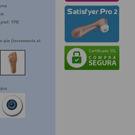
erna
ie
 piel: TPE
 pie (incrementa el
SI
ojos
es
Azules