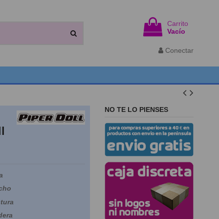
Carrito
Vacío
Conectar
NO TE LO PIENSES
l
a
cho
tura
dera