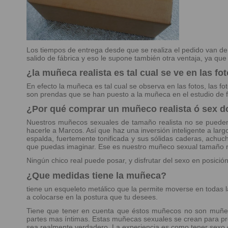
Los tiempos de entrega desde que se realiza el pedido van d
salido de fábrica y eso le supone también otra ventaja, ya qu
¿la muñeca realista es tal cual se ve en las fo
En efecto la muñeca es tal cual se observa en las fotos, las fo
son prendas que se han puesto a la muñeca en el estudio de f
¿Por qué comprar un muñeco realista ó sex do
Nuestros muñecos sexuales de tamaño realista no se pueden
hacerle a Marcos. Así que haz una inversión inteligente a 
espalda, fuertemente tonificada y sus sólidas caderas, achuch
que puedas imaginar. Ese es nuestro muñeco sexual tamaño 
Ningún chico real puede posar, y disfrutar del sexo en posici
¿Que medidas tiene la muñeca?
tiene un esqueleto metálico que la permite moverse en todas la
a colocarse en la postura que tu desees.
Tiene que tener en cuenta que éstos muñecos no son muñeco
partes mas íntimas. Estas muñecas sexuales se crean para pro
sea realmente verdadero. La experiencia es como tener sexo c