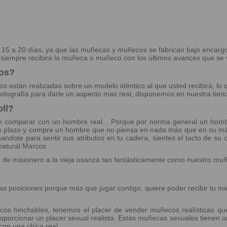
e 15 a 20 días, ya que las muñecas y muñecos se fabrican bajo encarg
e siempre recibirá la muñeca o muñeco con los últimos avances que se 
tos?
tos están realizadas sobre un modelo idéntico al que usted recibirá, lo
otografía para darle un aspecto mas real, disponemos en nuestra tien
ll?
 comparar con un hombre real... Porque por norma general un hombre
largo plazo y compre un hombre que no piensa en nada más que en su 
andote para sentir sus atributos en tu cadera, sientes el tacto de su c
natural Marcos
ón de misionero a la vieja usanza tan fantásticamente como nuestro mu
s posiciones porque más que jugar contigo, quiere poder recibir tu mie
s hinchables, tenemos el placer de vender muñecos realísticas que 
porcionar un placer sexual realista. Estas muñecas sexuales tienen u
on una chica real.