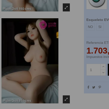
Esqueleto E
NO
SI
Referencia
ET
1.703
Impuestos incl