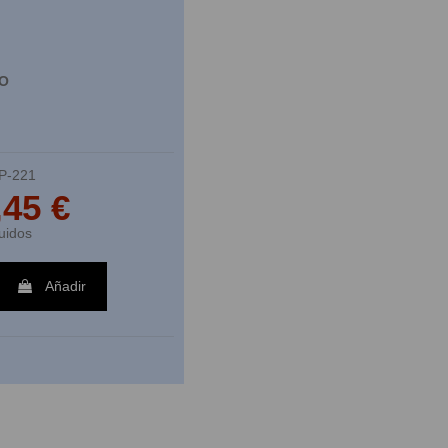
VO
P-221
,45 €
uidos
Añadir