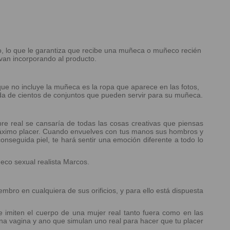
o, lo que le garantiza que recibe una muñeca o muñeco recién
van incorporando al producto.
 que no incluye la muñeca es la ropa que aparece en las fotos,
da de cientos de conjuntos que pueden servir para su muñeca.
 real se cansaría de todas las cosas creativas que piensas
máximo placer. Cuando envuelves con tus manos sus hombros y
onseguida piel, te hará sentir una emoción diferente a todo lo
ñeco sexual realista Marcos.
mbro en cualquiera de sus orificios, y para ello está dispuesta
imiten el cuerpo de una mujer real tanto fuera como en las
na vagina y ano que simulan uno real para hacer que tu placer