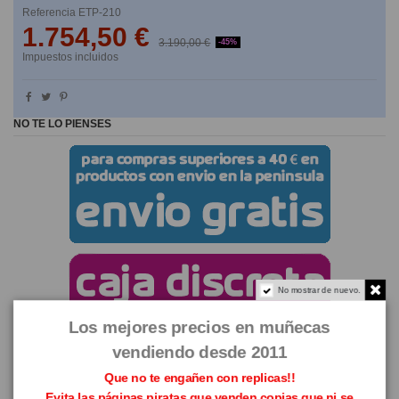
Referencia
ETP-210
1.754,50 €
3.190,00 €
-45%
Impuestos incluidos
NO TE LO PIENSES
No mostrar de nuevo.
Los mejores precios en muñecas
vendiendo desde 2011
Que no te engañen con replicas!!
Evita las páginas piratas que venden copias que ni se