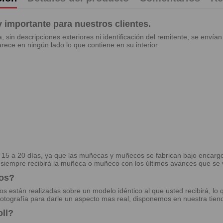
importante para nuestros clientes.
in descripciones exteriores ni identificación del remitente, se envían
rece en ningún lado lo que contiene en su interior.
e 15 a 20 días, ya que las muñecas y muñecos se fabrican bajo encarg
e siempre recibirá la muñeca o muñeco con los últimos avances que se 
tos?
tos están realizadas sobre un modelo idéntico al que usted recibirá, lo
otografía para darle un aspecto mas real, disponemos en nuestra tien
ll?