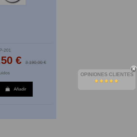
P-201
,50 €
3.190,00 €
uidos
OPINIONES CLIENTES
Añadir