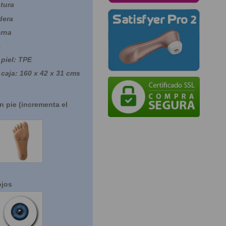
tura
dera
erna
e
 piel: TPE
caja: 160 x 42 x 31 cms
 pie (incrementa el
SI
ojos
es
Azules