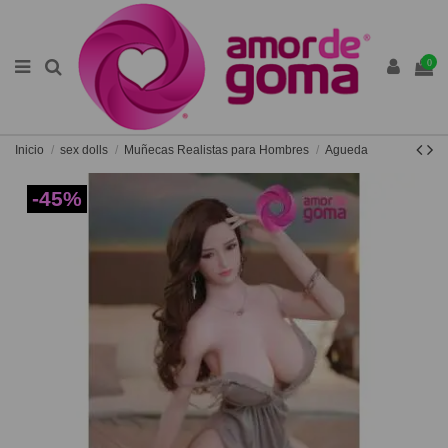
0
Inicio
sex dolls
Muñecas Realistas para Hombres
Agueda
-45%