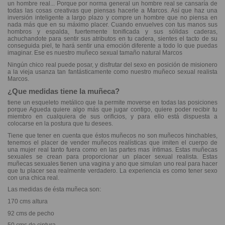
un hombre real... Porque por norma general un hombre real se cansaría de
todas las cosas creativas que piensas hacerle a Marcos. Así que haz una
inversión inteligente a largo plazo y compre un hombre que no piensa en
nada más que en su máximo placer. Cuando envuelves con tus manos sus
hombros y espalda, fuertemente tonificada y sus sólidas caderas,
achuchandote para sentir sus atributos en tu cadera, sientes el tacto de su
conseguida piel, te hará sentir una emoción diferente a todo lo que puedas
imaginar. Ese es nuestro muñeco sexual tamaño natural Marcos
Ningún chico real puede posar, y disfrutar del sexo en posición de misionero
a la vieja usanza tan fantásticamente como nuestro muñeco sexual realista
Marcos.
¿Que medidas tiene la muñeca?
tiene un esqueleto metálico que la permite moverse en todas las posiciones
porque Agueda quiere algo más que jugar contigo, quiere poder recibir tu
miembro en cualquiera de sus orificios, y para ello está dispuesta a
colocarse en la postura que tu desees.
Tiene que tener en cuenta que éstos muñecos no son muñecos hinchables,
tenemos el placer de vender muñecos realísticas que imiten el cuerpo de
una mujer real tanto fuera como en las partes mas íntimas. Estas muñecas
sexuales se crean para proporcionar un placer sexual realista. Estas
muñecas sexuales tienen una vagina y ano que simulan uno real para hacer
que tu placer sea realmente verdadero. La experiencia es como tener sexo
con una chica real.
Las medidas de ésta muñeca son:
170 cms altura
92 cms de pecho