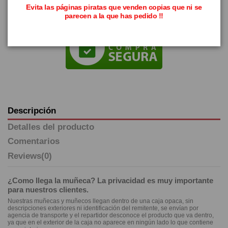
Evita las páginas piratas que venden copias que ni se
parecen a la que has pedido !!
Descripción
Detalles del producto
Comentarios
Reviews
(0)
¿Como llega la muñeca? La privacidad es muy importante
para nuestros clientes.
Nuestras muñecas y muñecos llegan dentro de una caja opaca, sin
descripciones exteriores ni identificación del remitente, se envían por
agencia de transporte y el repartidor desconoce el producto que va dentro,
ya que en el exterior de la caja no aparece en ningún lado lo que contiene