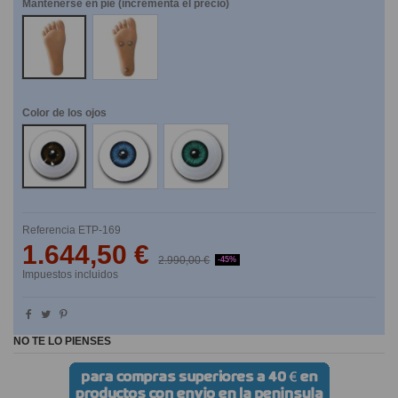
Mantenerse en pie (incrementa el precio)
NO
SI
Color de los ojos
Marrones
Azules
Verdes
Referencia
ETP-169
1.644,50 €
2.990,00 €
-45%
Impuestos incluidos
NO TE LO PIENSES