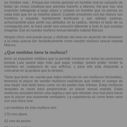
un hombre real... Porque por norma general un hombre real se cansaría de
todas las cosas creativas que piensas hacerle a Marcos. Así que haz una
inversión inteligente a largo plazo y compre un hombre que no piensa en
nada más que en su máximo placer. Cuando envuelves con tus manos sus
hombros y espalda, fuertemente tonificada y sus sólidas caderas,
achuchandote para sentir sus atributos en tu cadera, sientes el tacto de su
conseguida piel, te hará sentir una emoción diferente a todo lo que puedas
imaginar. Ese es nuestro muñeco sexual tamaño natural Marcos
Ningún chico real puede posar, y disfrutar del sexo en posición de misionero
a la vieja usanza tan fantásticamente como nuestro muñeco sexual realista
Marcos.
¿Que medidas tiene la muñeca?
tiene un esqueleto metálico que la permite moverse en todas las posiciones
porque Lulu quiere algo más que jugar contigo, quiere poder recibir tu
miembro en cualquiera de sus orificios, y para ello está dispuesta a
colocarse en la postura que tu desees.
Tiene que tener en cuenta que éstos muñecos no son muñecos hinchables,
tenemos el placer de vender muñecos realísticas que imiten el cuerpo de
una mujer real tanto fuera como en las partes mas íntimas. Estas muñecas
sexuales se crean para proporcionar un placer sexual realista. Estas
muñecas sexuales tienen una vagina y ano que simulan uno real para hacer
que tu placer sea realmente verdadero. La experiencia es como tener sexo
con una chica real.
Las medidas de ésta muñeca son:
170 cms altura
92 cms de pecho