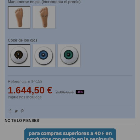
Mantenerse en pie (incrementa el precio)
NO
SI
Color de los ojos
Marrones
Azules
Verdes
Referencia
ETP-158
1.644,50 €
2.990,00 €
-45%
Impuestos incluidos
NO TE LO PIENSES