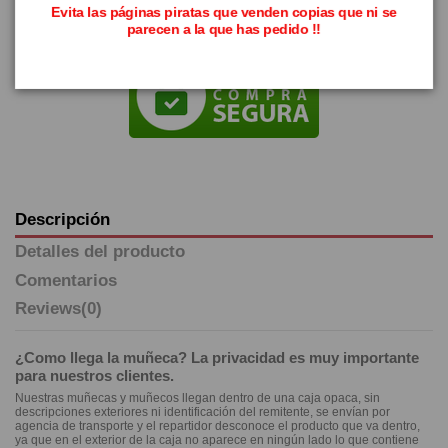
Evita las páginas piratas que venden copias que ni se
parecen a la que has pedido !!
Descripción
Detalles del producto
Comentarios
Reviews
(0)
¿Como llega la muñeca? La privacidad es muy importante
para nuestros clientes.
Nuestras muñecas y muñecos llegan dentro de una caja opaca, sin
descripciones exteriores ni identificación del remitente, se envían por
agencia de transporte y el repartidor desconoce el producto que va dentro,
ya que en el exterior de la caja no aparece en ningún lado lo que contiene