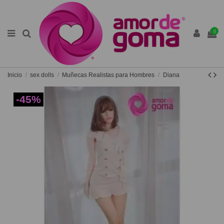
0
Inicio
sex dolls
Muñecas Realistas para Hombres
Diana
-45%