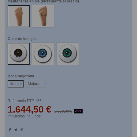
Mantenerse en pie (incrementa el precio)
NO
SI
Color de los ojos
Marrones
Azules
Verdes
Boca mejorada
Normal
Mejorada
Referencia
ETP-155
1.644,50 €
2.990,00 €
-45%
Impuestos incluidos