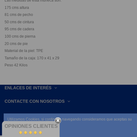
Las medidas de ésta muñeca son:
175 cms altura
81 cms de pecho
50 cms de cintura
95 cms de cadera
100 cms de pierna
20 cms de pie
Material de la piel: TPE
Tamaño de la caja: 170 x 41 x 29
Peso 42 Kilos
ENLACES DE INTERÉS
CONTACTE CON NOSOTROS
Utilizamos Cookies, si continúas navegando consideramos que aceptas su
uso.
OPINIONES CLIENTES
Leer condiciones