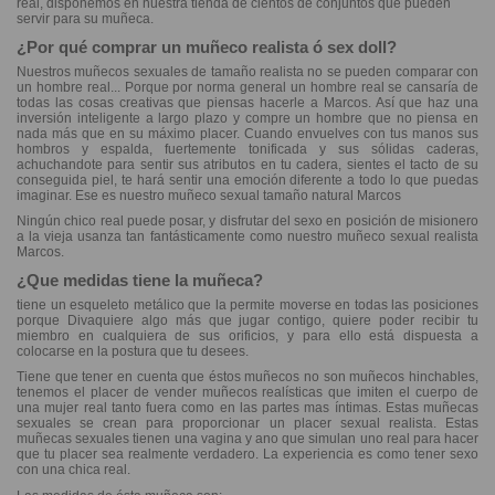
real, disponemos en nuestra tienda de cientos de conjuntos que pueden
servir para su muñeca.
¿Por qué comprar un muñeco realista ó sex doll?
Nuestros muñecos sexuales de tamaño realista no se pueden comparar con
un hombre real... Porque por norma general un hombre real se cansaría de
todas las cosas creativas que piensas hacerle a Marcos. Así que haz una
inversión inteligente a largo plazo y compre un hombre que no piensa en
nada más que en su máximo placer. Cuando envuelves con tus manos sus
hombros y espalda, fuertemente tonificada y sus sólidas caderas,
achuchandote para sentir sus atributos en tu cadera, sientes el tacto de su
conseguida piel, te hará sentir una emoción diferente a todo lo que puedas
imaginar. Ese es nuestro muñeco sexual tamaño natural Marcos
Ningún chico real puede posar, y disfrutar del sexo en posición de misionero
a la vieja usanza tan fantásticamente como nuestro muñeco sexual realista
Marcos.
¿Que medidas tiene la muñeca?
tiene un esqueleto metálico que la permite moverse en todas las posiciones
porque Divaquiere algo más que jugar contigo, quiere poder recibir tu
miembro en cualquiera de sus orificios, y para ello está dispuesta a
colocarse en la postura que tu desees.
Tiene que tener en cuenta que éstos muñecos no son muñecos hinchables,
tenemos el placer de vender muñecos realísticas que imiten el cuerpo de
una mujer real tanto fuera como en las partes mas íntimas. Estas muñecas
sexuales se crean para proporcionar un placer sexual realista. Estas
muñecas sexuales tienen una vagina y ano que simulan uno real para hacer
que tu placer sea realmente verdadero. La experiencia es como tener sexo
con una chica real.