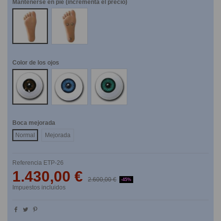
Mantenerse en pie (incrementa el precio)
NO
SI
Color de los ojos
Marrones
Azules
Verdes
Boca mejorada
Normal
Mejorada
Referencia
ETP-26
1.430,00 €
2.600,00 €
-45%
Impuestos incluidos