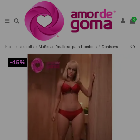
0
Inicio
sex dolls
Muñecas Realistas para Hombres
Dontsova
-45%