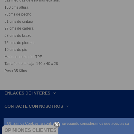
Las medidas de ésta muñeca son:
150 cms altura
78cms de pecho
51 cms de cintura
97 cms de cadera
58 cms de brazo
75 cms de piernas
19 cms de pie
Material de la piel: TPE
Tamaño de la caja: 140 x 40 x 28
Peso 35 Kilos
ENLACES DE INTERÉS
CONTACTE CON NOSOTROS
Utilizamos Cookies, si continúas navegando consideramos que aceptas su
uso.
OPINIONES CLIENTES