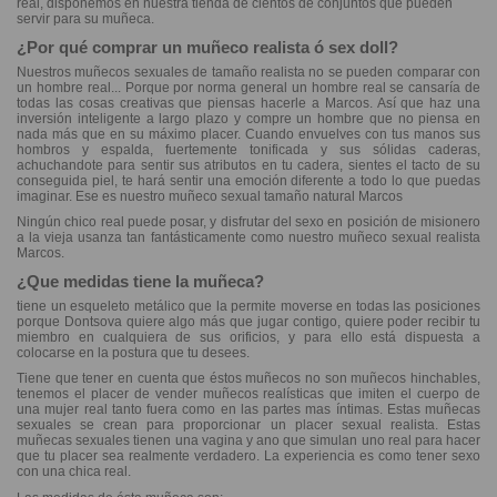
real, disponemos en nuestra tienda de cientos de conjuntos que pueden
servir para su muñeca.
¿Por qué comprar un muñeco realista ó sex doll?
Nuestros muñecos sexuales de tamaño realista no se pueden comparar con
un hombre real... Porque por norma general un hombre real se cansaría de
todas las cosas creativas que piensas hacerle a Marcos. Así que haz una
inversión inteligente a largo plazo y compre un hombre que no piensa en
nada más que en su máximo placer. Cuando envuelves con tus manos sus
hombros y espalda, fuertemente tonificada y sus sólidas caderas,
achuchandote para sentir sus atributos en tu cadera, sientes el tacto de su
conseguida piel, te hará sentir una emoción diferente a todo lo que puedas
imaginar. Ese es nuestro muñeco sexual tamaño natural Marcos
Ningún chico real puede posar, y disfrutar del sexo en posición de misionero
a la vieja usanza tan fantásticamente como nuestro muñeco sexual realista
Marcos.
¿Que medidas tiene la muñeca?
tiene un esqueleto metálico que la permite moverse en todas las posiciones
porque Dontsova quiere algo más que jugar contigo, quiere poder recibir tu
miembro en cualquiera de sus orificios, y para ello está dispuesta a
colocarse en la postura que tu desees.
Tiene que tener en cuenta que éstos muñecos no son muñecos hinchables,
tenemos el placer de vender muñecos realísticas que imiten el cuerpo de
una mujer real tanto fuera como en las partes mas íntimas. Estas muñecas
sexuales se crean para proporcionar un placer sexual realista. Estas
muñecas sexuales tienen una vagina y ano que simulan uno real para hacer
que tu placer sea realmente verdadero. La experiencia es como tener sexo
con una chica real.