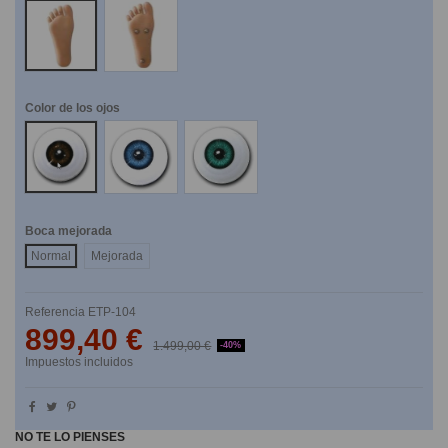
NO
SI
Color de los ojos
Marrones
Azules
Verdes
Boca mejorada
Normal
Mejorada
Referencia
ETP-104
899,40 €
1.499,00 €
-40%
Impuestos incluidos
NO TE LO PIENSES