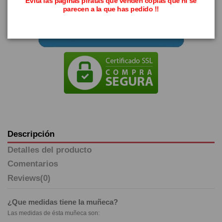
Evita las páginas piratas que venden copias que ni se
parecen a la que has pedido !!
Descripción
Detalles del producto
Comentarios
Reviews
(0)
¿Que medidas tiene la muñeca?
Las medidas de ésta muñeca son: