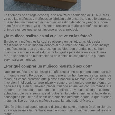
Los tiempos de entrega desde que se realiza el pedido van de 15 a 20 días,
ya que las muñecas y muñecos se fabrican bajo encargo, lo que le garantiza
que recibe una muñeca o muñeco recién salido de fábrica y eso le supone
también otra ventaja, ya que siempre recibirá la muñeca o muñeco con los
últimos avances que se van incorporando al producto.
¿la muñeca realista es tal cual se ve en las fotos?
En efecto la muñeca es tal cual se observa en las fotos, las fotos están
realizadas sobre un modelo idéntico al que usted recibirá, lo que no incluye
la muñeca es la ropa que aparece en las fotos, son prendas que se han
puesto a la muñeca en el estudio de fotografía para darle un aspecto mas
real, disponemos en nuestra tienda de cientos de conjuntos que pueden
servir para su muñeca.
¿Por qué comprar un muñeco realista ó sex doll?
Nuestros muñecos sexuales de tamaño realista no se pueden comparar con
un hombre real... Porque por norma general un hombre real se cansaría de
todas las cosas creativas que piensas hacerle a Marcos. Así que haz una
inversión inteligente a largo plazo y compre un hombre que no piensa en
nada más que en su máximo placer. Cuando envuelves con tus manos sus
hombros y espalda, fuertemente tonificada y sus sólidas caderas,
achuchandote para sentir sus atributos en tu cadera, sientes el tacto de su
conseguida piel, te hará sentir una emoción diferente a todo lo que puedas
imaginar. Ese es nuestro muñeco sexual tamaño natural Marcos
Ningún chico real puede posar, y disfrutar del sexo en posición de misionero
a la vieja usanza tan fantásticamente como nuestro muñeco sexual realista
Marcos.