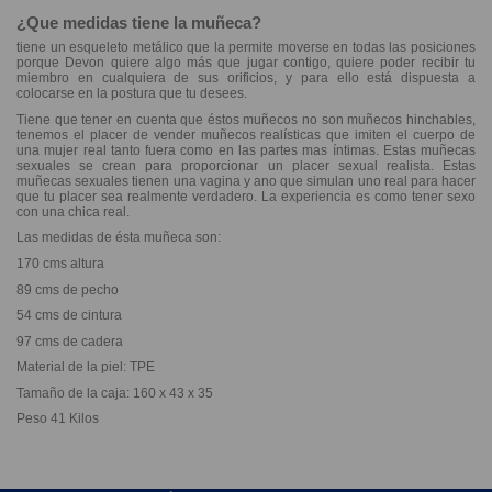
¿Que medidas tiene la muñeca?
tiene un esqueleto metálico que la permite moverse en todas las posiciones
porque Devon quiere algo más que jugar contigo, quiere poder recibir tu
miembro en cualquiera de sus orificios, y para ello está dispuesta a
colocarse en la postura que tu desees.
Tiene que tener en cuenta que éstos muñecos no son muñecos hinchables,
tenemos el placer de vender muñecos realísticas que imiten el cuerpo de
una mujer real tanto fuera como en las partes mas íntimas. Estas muñecas
sexuales se crean para proporcionar un placer sexual realista. Estas
muñecas sexuales tienen una vagina y ano que simulan uno real para hacer
que tu placer sea realmente verdadero. La experiencia es como tener sexo
con una chica real.
Las medidas de ésta muñeca son:
170 cms altura
89 cms de pecho
54 cms de cintura
97 cms de cadera
Material de la piel: TPE
Tamaño de la caja: 160 x 43 x 35
Peso 41 Kilos