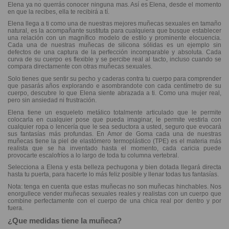
Elena ya no querrás conocer ninguna mas. Así es Elena, desde el momento
en que la recibes, ella te recibirá a tí.
Elena llega a ti como una de nuestras mejores muñecas sexuales en tamaño
natural, es la acompañante sustituta para cualquiera que busque establecer
una relación con un magnífico modelo de estilo y prominente elocuencia.
Cada una de nuestras muñecas de silicona sólidas es un ejemplo sin
defectos de una captura de la perfección incomparable y absoluta. Cada
curva de su cuerpo es flexible y se percibe real al tacto, incluso cuando se
compara directamente con otras muñecas sexuales.
Solo tienes que sentir su pecho y caderas contra tu cuerpo para comprender
que pasarás años explorando e asombrandote con cada centímetro de su
cuerpo, descubre lo que Elena siente abrazada a ti. Como una mujer real,
pero sin ansiedad ni frustración.
Elena tiene un esqueleto metálico totalmente articulado que le permite
colocarla en cualquier pose que pueda imaginar, le permite vestirla con
cualquier ropa o lencería que le sea seductora a usted, seguro que evocará
sus fantasías más profundas. En Amor de Goma cada una de nuestras
muñecas tiene la piel de elastómero termoplástico (TPE) es el materia más
realista que se ha inventado hasta el momento, cada caricia puede
provocarte escalofríos a lo largo de toda tu columna vertebral.
Selecciona a Elena y esta belleza pechugona y bien dotada llegará directa
hasta tu puerta, para hacerte lo más feliz posible y llenar todas tus fantasías.
Nota: tenga en cuenta que estas muñecas no son muñecas hinchables. Nos
enorgullece vender muñecas sexuales reales y realistas con un cuerpo que
combine perfectamente con el cuerpo de una chica real por dentro y por
fuera.
¿Que medidas tiene la muñeca?