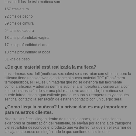
Las medidas de ésta muñeca son:
157 cms altura
92 cms de pecho
59 cms de cintura
94 cms de cadera
18 cms profundidad vagina
17 cms profundidad el ano
13 cms profundidad la boca
31 kgs de peso
¿De que material está realizada la muñeca?
Las primeras
sex doll
(muñecas sexuales) se construían con silicona, pero la
silicona tiene unas desventajas frente al nuevo material TPE (Elastómero
termoplastico), el TPE es un material que no se deteriora tan facilmente
como la silicona, y además permite subirle la temperatura y conservarla con
lo que la sensación de ser una piel real se ve aumentado, la muñeca se
puede introducir en agua caliente para que suba su temperatura y después
sentir al contacto la sensación de estar en contacto con un cuerpo seral.
¿Como llega la muñeca? La privacidad es muy importante
para nuestros clientes.
Nuestras muñecas llegan dentro de una caja opaca, sin descripciones
exteriores ni identificación del remitente, se envían por agencia de transporte
y el repartidor desconoce el producto que va dentro, ya que en el exterrior de
la caja no aparece en ningún lado lo que contiene en su interior.