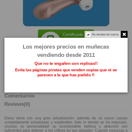
No mostrar de nuevo.
Los mejores precios en muñecas
vendiendo desde 2011
Que no te engañen con replicas!!
Evita las páginas piratas que venden copias que ni se
parecen a la que has pedido !!
Descripción
Detalles del producto
Comentarios
Reviews
(0)
Elena viena con una gran actualización. además de su nuevo cuerpo
completamente actualizado y espléndido, todo lo demás se ha mejorado,
¡incluso su personalidad! su inconfundible belleza y atracción son
suficientes para detener a los críticos en sus alegatos. Cuando conozcas a