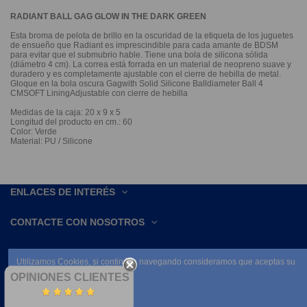
RADIANT BALL GAG GLOW IN THE DARK GREEN
Esta broma de pelota de brillo en la oscuridad de la etiqueta de los juguetes
de ensueño que Radiant es imprescindible para cada amante de BDSM
para evitar que el submubrio hable. Tiene una bola de silicona sólida
(diámetro 4 cm). La correa está forrada en un material de neopreno suave y
duradero y es completamente ajustable con el cierre de hebilla de metal.
Gloque en la bola oscura Gagwith Solid Silicone Balldiameter Ball 4
CMSOFT LiningAdjustable con cierre de hebilla
Medidas de la caja: 20 x 9 x 5
Longitud del producto en cm.: 60
Color: Verde
Material: PU / Silicone
ENLACES DE INTERÉS
CONTACTE CON NOSOTROS
Utilizamos Cookies, si continúas navegando consideramos que aceptas su
uso.
OPINIONES CLIENTES
Leer condiciones