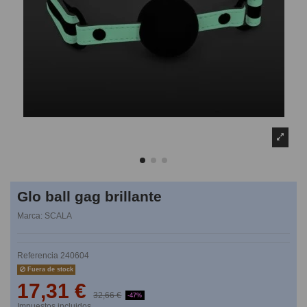
Glo ball gag brillante
Marca:
SCALA
Referencia
240604
Fuera de stock
17,31 €
32,66 €
-47%
Impuestos incluidos