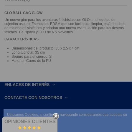
GLO BALL GAG GLOW
Un nuevo giro para tus aventuras fetichistas con GLO en el equipo de
sujeción oscuro. Esenciales BDSM que son fáciles de limpiar, están hechos
de materiales sintéticos y brindan una nueva estimulación para tus deseos
fetiches. Tie, spank y GLO de NS Novelties.
CARACTERÍSTICAS
Dimensiones del producto: 35 x 2.5 x 4 cm
Longitud total: 35 cm
Seguro para el cuerpo: Si
Material: Cuero de la PU
ENLACES DE INTERÉS
CONTACTE CON NOSOTROS
Utilizamos Cookies, si continúas navegando consideramos que aceptas su
uso.
OPINIONES CLIENTES
Leer condiciones