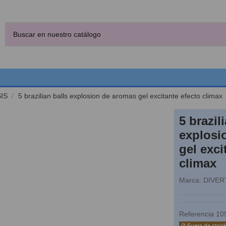
IS
5 brazilian balls explosion de aromas gel excitante efecto climax
5 brazil
explosi
gel exci
climax
Marca:
DIVER
Referencia
10
Fuera de stoc