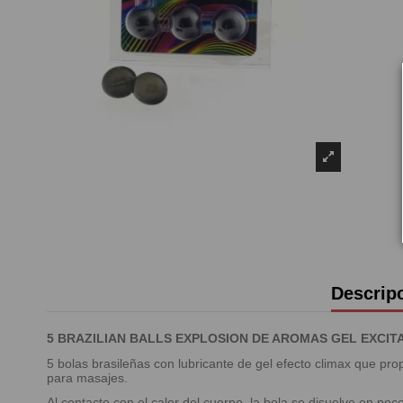
Descrip
5 BRAZILIAN BALLS EXPLOSION DE AROMAS GEL EXCIT
5 bolas brasileñas con lubricante de gel efecto climax que pr
para masajes.
Al contacto con el calor del cuerpo, la bola se disuelve en poc