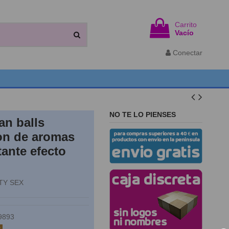
Carrito
Vacío
Conectar
NO TE LO PIENSES
ian balls
on de aromas
tante efecto
TY SEX
9893
k