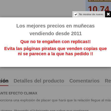
10,74
No mostrar de nuevo.
Impuestos incl
Los mejores precios en muñecas
vendiendo desde 2011
Que no te engañen con replicas!!
Evita las páginas piratas que venden copias que
ni se parecen a la que has pedido !!
ción
Detalles del producto
Comentarios
Re
ANTE EFECTO CLIMAX
oporciona una explosión de placer que hará que la relación llegue al m
o tiempo, liberando el lubricante con sabor que contienen.