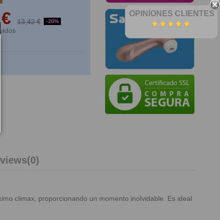
 €
OPINIONES CLIENTES
13,42 €
-20%
uidos
views
(0)
áximo climax, proporcionando un momento inolvidable. Es ideal