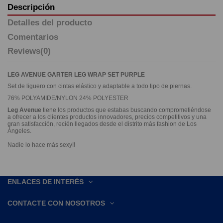
Descripción
Detalles del producto
Comentarios
Reviews
(0)
LEG AVENUE GARTER LEG WRAP SET PURPLE
Set de liguero con cintas elástico y adaptable a todo tipo de piernas.
76% POLYAMIDE/NYLON 24% POLYESTER
Leg Avenue
tiene los productos que estabas buscando comprometiéndose
a ofrecer a los clientes productos innovadores, precios competitivos y una
gran satisfacción, recién llegados desde el distrito más fashion de Los
Ángeles.
Nadie lo hace más sexy!!
ENLACES DE INTERÉS
CONTACTE CON NOSOTROS