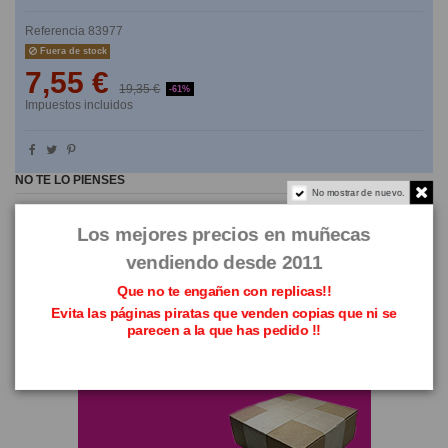
Referencia
83977
Fuera de stock
7,55 €
19,35 €
-61%
Impuestos incluidos
NO TE LO PIENSES
No mostrar de nuevo.
Los mejores precios en muñecas
vendiendo desde 2011
Que no te engañen con replicas!!
Evita las páginas piratas que venden copias que ni se
parecen a la que has pedido !!