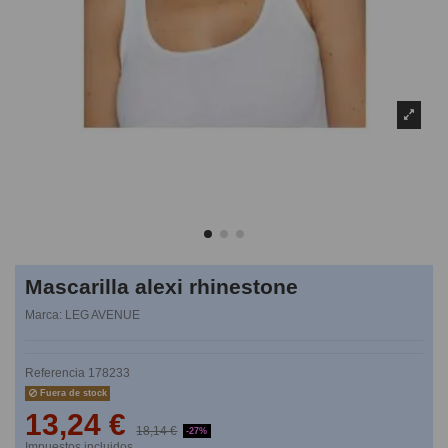
Mascarilla alexi rhinestone
Marca:
LEG AVENUE
Referencia
178233
Fuera de stock
13,24 €
18,14 €
-27%
Impuestos incluidos