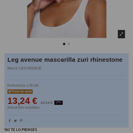
Leg avenue mascarilla zuri rhinestone
Marca:
LEG AVENUE
Referencia
178198
Fuera de stock
13,24 €
18,14 €
-27%
Impuestos incluidos
NO TE LO PIENSES