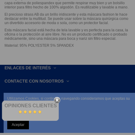
capa externa de poliespandex que permite respirar muy bien y un bolsillo
interior para filtro hecho de 100% algodón. Es reutilizable y lavable a mano.
El precioso strass AB da un brillo iridiscente y esta máscara fashion te hace
destacar entre la multitud. Se puede usar sobre la máscara quirúrgica como
un divertido accesorio de moda o sola, como un protector facial.
Esta máscara facial está hecha de tela lavable y es perfecta para la casa, la
oficina o la protección al aire libre. No es un producto certificado o probado
médicamente, sino una máscara para boca y nariz sin filtro especial.
Material: 95% POLYESTER 5% SPANDEX
ENLACES DE INTERÉS
CONTACTE CON NOSOTROS
Utilizamos Cookies, si continúas navegando consideramos que aceptas su
uso.
OPINIONES CLIENTES
Leer condiciones
Aceptar
NEWSLETTER