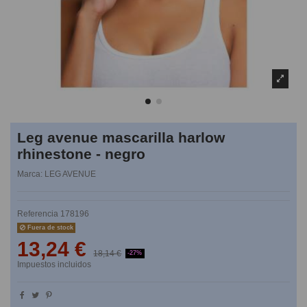
Leg avenue mascarilla harlow
rhinestone - negro
Marca:
LEG AVENUE
Referencia
178196
Fuera de stock
13,24 €
18,14 €
-27%
Impuestos incluidos