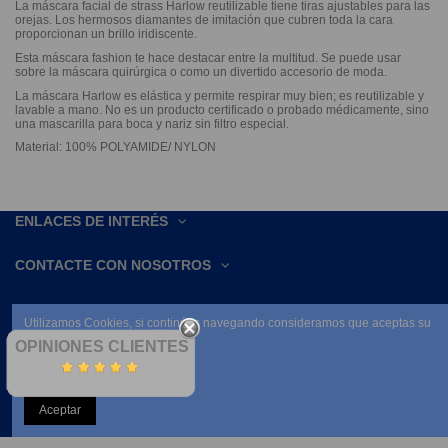
La máscara facial de strass Harlow reutilizable tiene tiras ajustables para las
orejas. Los hermosos diamantes de imitación que cubren toda la cara
proporcionan un brillo iridiscente.
Esta máscara fashion te hace destacar entre la multitud. Se puede usar
sobre la máscara quirúrgica o como un divertido accesorio de moda.
La máscara Harlow es elástica y permite respirar muy bien; es reutilizable y
lavable a mano. No es un producto certificado o probado médicamente, sino
una mascarilla para boca y nariz sin filtro especial.
Material: 100% POLYAMIDE/ NYLON
ENLACES DE INTERÉS
CONTACTE CON NOSOTROS
Utilizamos Cookies, si continúas navegando consideramos que aceptas su
uso.
OPINIONES CLIENTES
Leer condiciones
Aceptar
NEWSLETTER