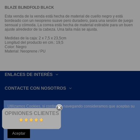
BLAZE BLINDFOLD BLACK
Esta venda de la venda está hecha de material de cuello negro y está
bordeado con un neopreno suave pero duradero, para una sesión de juego
sensual y cómoda. La correa está hecha de material estirable para un buen
ajuste alrededor de la cabeza. Una talla más se ajusta.
Medidas de la caja: 2 x 7,5 x 23,5cm
Longitud del producto en cm.: 19,5
Color: Negro
Material: Neoprene / PU
ENLACES DE INTERÉS
CONTACTE CON NOSOTROS
Utilizamos Cookies, si continúas navegando consideramos que aceptas su
uso.
OPINIONES CLIENTES
Leer condiciones
Aceptar
NEWSLETTER