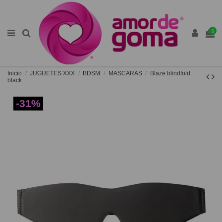
0
Inicio
JUGUETES XXX
BDSM
MASCARAS
Blaze blindfold
black
-31%