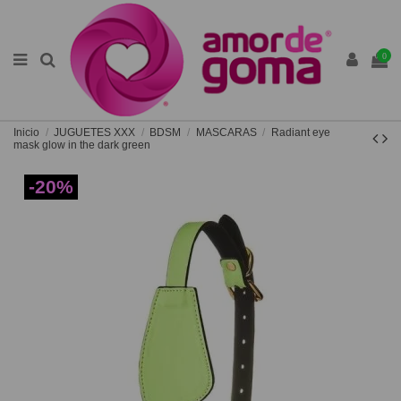
0
Inicio
JUGUETES XXX
BDSM
MASCARAS
Radiant eye
mask glow in the dark green
-20%