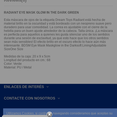
Reviews
(0)
RADIANT EYE MASK GLOW IN THE DARK GREEN
Esta máscara de ojos de la etiqueta Dream Toys Radiant está hecha de
material brillo en la oscuridad y está bordeado con un neopreno suave pero
duradero para usar comodidad. La correa es ajustable con el cierre de la
hebilla para un buen ajuste alrededor de la cabeza. Talla única. ¡La máscara
es perfecta para aquellos a quienes les gusta silenciar uno de los sentidos
durante una sesión de esclavitud, ya que esto hace que los otros sentidos
sean más sensibles! El efecto brillo en el oscuro efecto lo hace aún más
interesante. BDSM Eye Mask Maskglow in the Darksoft LiningAdjustable
SizeOne Size
Medidas de la caja: 20 x 9 x 5cm
Longitud del producto en cm.: 68
Color: Verde
Material: PU / Metal
ENLACES DE INTERÉS
CONTACTE CON NOSOTROS
Utilizamos Cookies, si continúas navegando consideramos que aceptas su
uso.