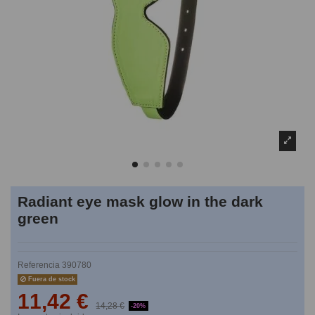
Radiant eye mask glow in the dark
green
Referencia
390780
Fuera de stock
11,42 €
14,28 €
-20%