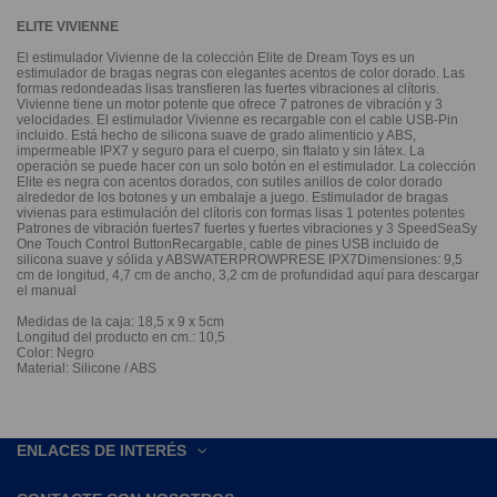
ELITE VIVIENNE
El estimulador Vivienne de la colección Elite de Dream Toys es un
estimulador de bragas negras con elegantes acentos de color dorado. Las
formas redondeadas lisas transfieren las fuertes vibraciones al clítoris.
Vivienne tiene un motor potente que ofrece 7 patrones de vibración y 3
velocidades. El estimulador Vivienne es recargable con el cable USB-Pin
incluido. Está hecho de silicona suave de grado alimenticio y ABS,
impermeable IPX7 y seguro para el cuerpo, sin ftalato y sin látex. La
operación se puede hacer con un solo botón en el estimulador. La colección
Elite es negra con acentos dorados, con sutiles anillos de color dorado
alrededor de los botones y un embalaje a juego. Estimulador de bragas
vivienas para estimulación del clítoris con formas lisas 1 potentes potentes
Patrones de vibración fuertes7 fuertes y fuertes vibraciones y 3 SpeedSeaSy
One Touch Control ButtonRecargable, cable de pines USB incluido de
silicona suave y sólida y ABSWATERPROWPRESE IPX7Dimensiones: 9,5
cm de longitud, 4,7 cm de ancho, 3,2 cm de profundidad aquí para descargar
el manual
Medidas de la caja: 18,5 x 9 x 5cm
Longitud del producto en cm.: 10,5
Color: Negro
Material: Silicone / ABS
ENLACES DE INTERÉS