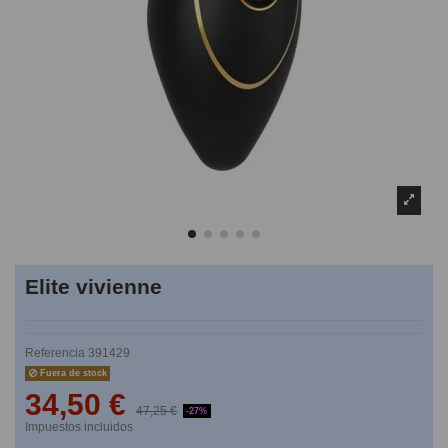
Elite vivienne
Referencia
391429
Fuera de stock
34,50 €
47,25 €
-27%
Impuestos incluidos