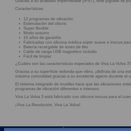
Gracias a su acabado impermeable (IPX7), este juguete se pue
Características:
12 programas de vibración
Estimulación del clitoris
Super flexible
Modo susurro
15 años de garantía
Fabricadas con silicona médica súper suave e inocua para
Batería recargable de iones de litio
Cable de carga USB magnético incluido
Fácil de limpiar
¿Cuáles son las características especiales de Viva La Vulva 3
Gracias a su superficie redonda que vibra, ¡disfruta de una est
máxima comodidad gracias a su excelente agarre durante el us
El sistema integrado de muelles hace que las vibraciones est
programas de vibración diferentes e intensos.
Viva La Vulva 3 está fabricado con silicona inocua para el cu
¡Viva La Revolución, Viva La Vulva!
ENLACES DE INTERÉS