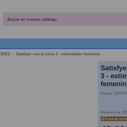
ORES
Satisfyer viva la vulva 3 - estimulador femenino
Satisfye
3 - esti
femeni
Marca:
SATIS
Referencia
28
Fuera de stoc