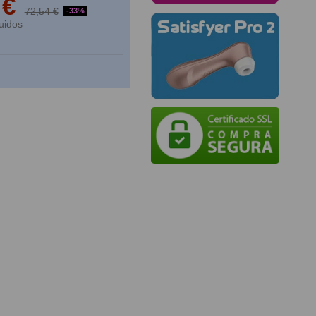
 €
72,54 €
-33%
uidos