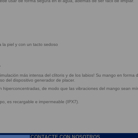
de usar de forma segura en el agua, además de ser fácil de limpiar.
 la piel y con un tacto sedoso
?
imulación más intensa del clítoris y de los labios! Su mango en forma de
o del dispositivo generador de placer.
én hiperconcentradas, de modo que las vibraciones del mango sean mínim
erpo, es recargable e impermeable (IPX7).
CONTACTE CON NOSOTROS