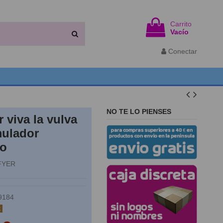
Carrito
Vacío
Conectar
NO TE LO PIENSES
r viva la vulva
mulador
no
FYER
9184
k