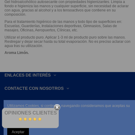
Gel hidroalcohólico autosecante con propiedades higienizantes. Limpia a
fondo e higieniza las manos y cualquier superficie, sin necesidad de aclarar
con agua, gracias al alcohol y a los tensoactivos que contiene en su
composición.
Para el tratamiento higiénico de las manos y todo tipo de superficies en:
Escuelas, Guarderías, Instalaciones deportivas, Gimnasios, Salas de
masajes, Oficinas, Aeropuertos, Clínicas, etc.
Utilizar el producto puro. Aplicar 1-3 ml de producto puro sobre las manos.
Restregar y dejar secar hasta su total evaporación. No es preciso aclarar con
agua tras su utilización.
Aroma Limón.
ENLACES DE INTERÉS
CONTACTE CON NOSOTROS
Utilizamos Cookies, si continúas navegando consideramos que aceptas su
uso.
OPINIONES CLIENTES
Leer condiciones
Aceptar
NEWSLETTER