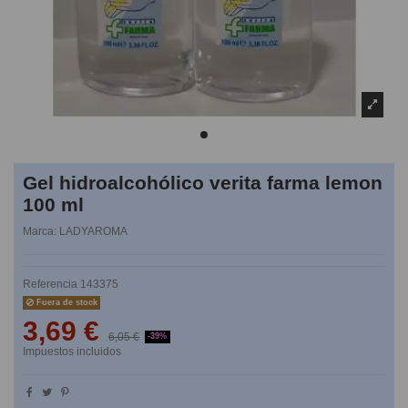
Gel hidroalcohólico verita farma lemon
100 ml
Marca:
LADYAROMA
Referencia
143375
Fuera de stock
3,69 €
6,05 €
-39%
Impuestos incluidos