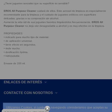
¿Tiene juguetes sexuales que su superficie es sensible?
EROS All Purpose Cleaner
cuidará de ellos. Este aerosol de limpieza es especialmente
recomendable para la limpieza y el cuidado de juguetes eróticos con superficies
delicadas, gracias a su composición sin alcohol.
Aumente la vida útil de sus juguetes favoritos limpiándolos frecuentemente.
EROS All
Purpose Cleaner
no deja olor desagradable a alcohol y es muy efectivo en la limpieza.
PROPIEDADES:
• indicado para mucho tipo de material.
• de aplicación universal.
• tiene efecto en segundos.
• rinde mucho.
• dosificación óptima.
• hidrosoluble.
Envase de 200 ml.
ENLACES DE INTERÉS
CONTACTE CON NOSOTROS
Utilizamos Cookies, si continúas navegando consideramos que aceptas su
uso.