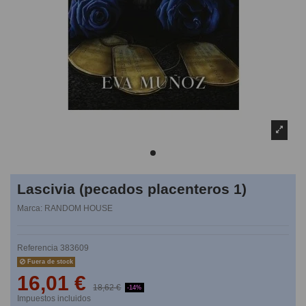
Lascivia (pecados placenteros 1)
Marca:
RANDOM HOUSE
Referencia
383609
Fuera de stock
16,01 €
18,62 €
-14%
Impuestos incluidos