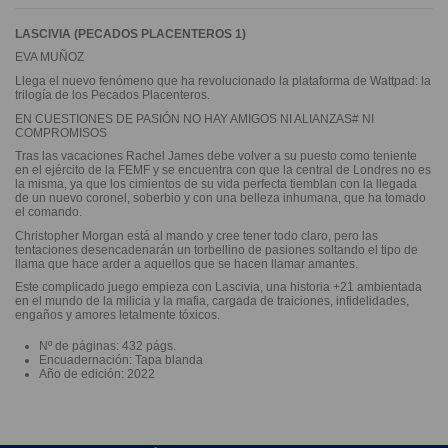
LASCIVIA (PECADOS PLACENTEROS 1)
EVA MUÑOZ
Llega el nuevo fenómeno que ha revolucionado la plataforma de Wattpad: la
trilogía de los Pecados Placenteros.
EN CUESTIONES DE PASIÓN NO HAY AMIGOS NI ALIANZAS# NI
COMPROMISOS
Tras las vacaciones Rachel James debe volver a su puesto como teniente
en el ejército de la FEMF y se encuentra con que la central de Londres no es
la misma, ya que los cimientos de su vida perfecta tiemblan con la llegada
de un nuevo coronel, soberbio y con una belleza inhumana, que ha tomado
el comando.
Christopher Morgan está al mando y cree tener todo claro, pero las
tentaciones desencadenarán un torbellino de pasiones soltando el tipo de
llama que hace arder a aquellos que se hacen llamar amantes.
Este complicado juego empieza con Lascivia, una historia +21 ambientada
en el mundo de la milicia y la mafia, cargada de traiciones, infidelidades,
engaños y amores letalmente tóxicos.
Nº de páginas: 432 págs.
Encuadernación: Tapa blanda
Año de edición: 2022